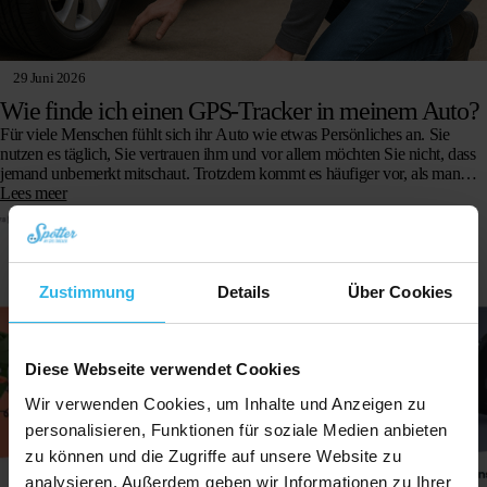
29 Juni 2026
Wie finde ich einen GPS-Tracker in meinem Auto?
Für viele Menschen fühlt sich ihr Auto wie etwas Persönliches an. Sie
nutzen es täglich, Sie vertrauen ihm und vor allem möchten Sie nicht, dass
jemand unbemerkt mitschaut. Trotzdem kommt es häufiger vor, als man
denkt, dass ein GPS-Tracker fürs Auto in einem Fahrzeug angebracht wird,
Lees meer
ohne dass der Eigentümer davon weiß
Zustimmung
Details
Über Cookies
Diese Webseite verwendet Cookies
Wir verwenden Cookies, um Inhalte und Anzeigen zu
personalisieren, Funktionen für soziale Medien anbieten
zu können und die Zugriffe auf unsere Website zu
analysieren. Außerdem geben wir Informationen zu Ihrer