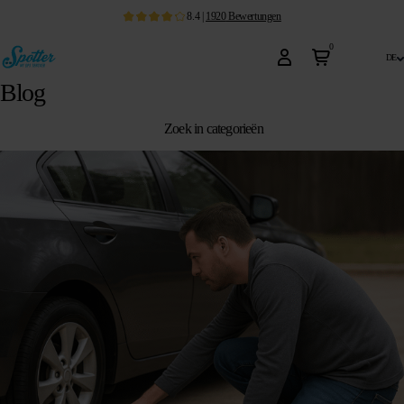
8.4
|
1920
Bewertungen
0
de
Blog
Zoek in categorieën