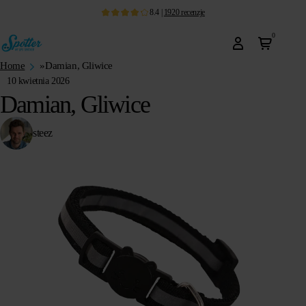
8.4
|
1920
recenzje
0
Home
»
Damian, Gliwice
10 kwietnia 2026
Damian, Gliwice
steez