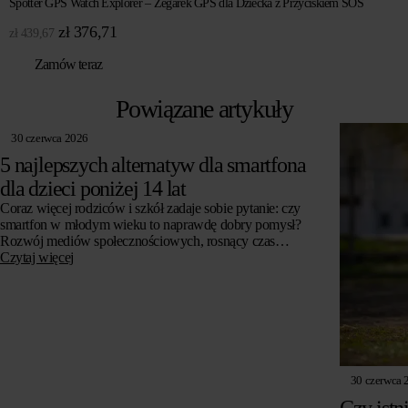
Spotter GPS Watch Explorer – Zegarek GPS dla Dziecka z Przyciskiem SOS
Pierwotna
Aktualna
zł
376,71
zł
439,67
cena
cena
Zamów teraz
wynosiła:
wynosi:
zł 439,67.
zł 376,71.
Powiązane artykuły
30 czerwca 2026
5 najlepszych alternatyw dla smartfona
dla dzieci poniżej 14 lat
Coraz więcej rodziców i szkół zadaje sobie pytanie: czy
smartfon w młodym wieku to naprawdę dobry pomysł?
Rozwój mediów społecznościowych, rosnący czas
spędzany przed ekranem i obawy o zdrowie psychiczne…
Czytaj więcej
30 czerwca 
Czy istn