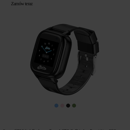
Zamów teraz
wynosiła:
wynosi:
zł 439,67.
zł 293,11.