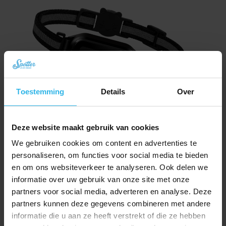
Toestemming
Details
Over
Deze website maakt gebruik van cookies
Spotter CatX – Lokalizator GPS dla Kota z Wyświetlaczem, Bez Abonamentu
(Nowość!)
We gebruiken cookies om content en advertenties te
Pierwotna
Aktualna
zł
334,60
personaliseren, om functies voor social media te bieden
zł
376,46
cena
cena
en om ons websiteverkeer te analyseren. Ook delen we
Zamów teraz
wynosiła:
wynosi:
informatie over uw gebruik van onze site met onze
zł 376,46.
zł 334,60.
partners voor social media, adverteren en analyse. Deze
partners kunnen deze gegevens combineren met andere
informatie die u aan ze heeft verstrekt of die ze hebben