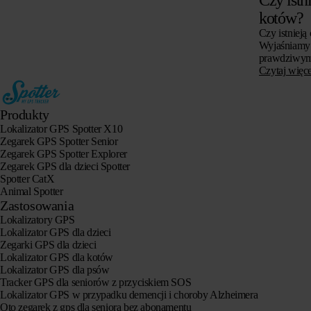
kotów?
Czy istnieją
Wyjaśniamy 
prawdziwym 
dla kotów, c
Czytaj więce
zwrócić uwa
Produkty
Lokalizator GPS Spotter X10
Zegarek GPS Spotter Senior
Zegarek GPS Spotter Explorer
Zegarek GPS dla dzieci Spotter
Spotter CatX
Animal Spotter
Zastosowania
Lokalizatory GPS
Lokalizator GPS dla dzieci
Zegarki GPS dla dzieci
Lokalizator GPS dla kotów
Lokalizator GPS dla psów
Tracker GPS dla seniorów z przyciskiem SOS
Lokalizator GPS w przypadku demencji i choroby Alzheimera
Oto zegarek z gps dla seniora bez abonamentu