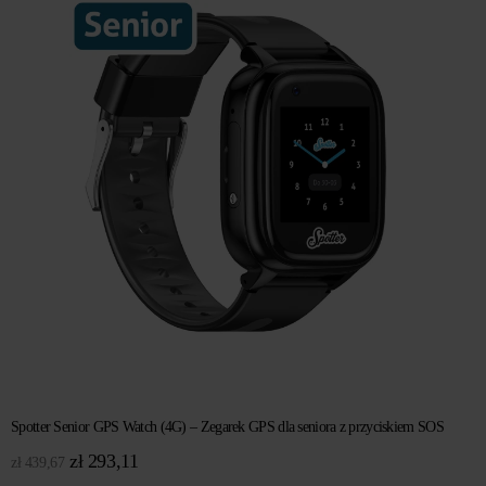
Spotter Senior GPS Watch (4G) – Zegarek GPS dla seniora z przyciskiem SOS
Pierwotna
Aktualna
zł
293,11
zł
439,67
cena
cena