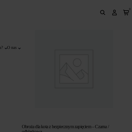
0
a?
O nas
Obroża dla kota z bezpiecznym zapięciem – Czarna /
odblaskowa