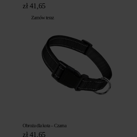
zł
41,65
Zamów teraz
Obroża dla kota – Czarna
zł
41,65