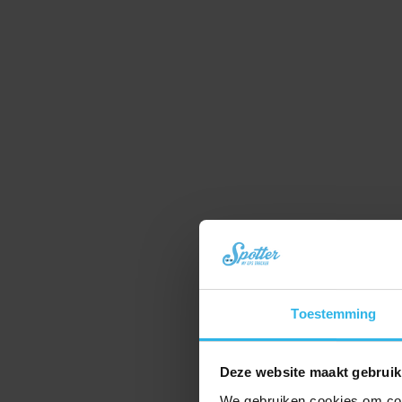
Toestemming
Deze website maakt gebruik
We gebruiken cookies om cont