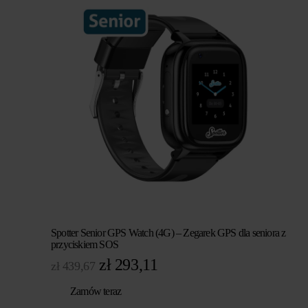
zł 543,96.
zł 419,02.
Spotter Senior GPS Watch (4G) – Zegarek GPS dla seniora z
przyciskiem SOS
Pierwotna
Aktualna
zł
293,11
zł
439,67
cena
cena
Zamów teraz
wynosiła:
wynosi: