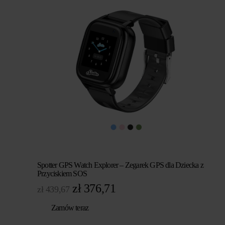
zł 439,67.
zł 293,11.
Spotter GPS Watch Explorer – Zegarek GPS dla Dziecka z
Przyciskiem SOS
Pierwotna
Aktualna
zł
376,71
zł
439,67
cena
cena
Zamów teraz
wynosiła:
wynosi: