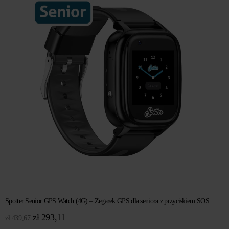
Spotter Senior GPS Watch (4G) – Zegarek GPS dla seniora z przyciskiem SOS
Pierwotna
Aktualna
zł
293,11
zł
439,67
cena
cena