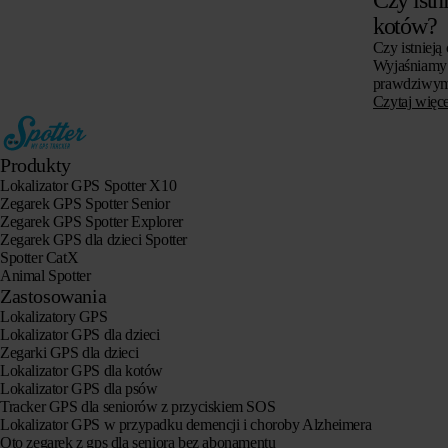
kotów?
Czy istnieją
Wyjaśniamy 
prawdziwym 
dla kotów, c
Czytaj więce
zwrócić uwa
Produkty
Lokalizator GPS Spotter X10
Zegarek GPS Spotter Senior
Zegarek GPS Spotter Explorer
Zegarek GPS dla dzieci Spotter
Spotter CatX
Animal Spotter
Zastosowania
Lokalizatory GPS
Lokalizator GPS dla dzieci
Zegarki GPS dla dzieci
Lokalizator GPS dla kotów
Lokalizator GPS dla psów
Tracker GPS dla seniorów z przyciskiem SOS
Lokalizator GPS w przypadku demencji i choroby Alzheimera
Oto zegarek z gps dla seniora bez abonamentu