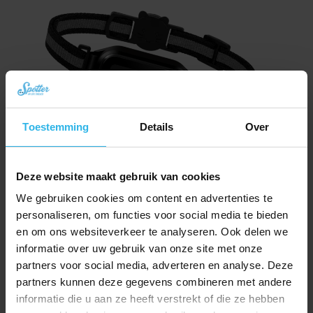
Toestemming
Details
Over
Deze website maakt gebruik van cookies
Spotter CatX – Lokalizator GPS dla Kota z Wyświetlaczem, Bez Abonamentu
(Nowość!)
We gebruiken cookies om content en advertenties te
Pierwotna
Aktualna
zł
334,60
personaliseren, om functies voor social media te bieden
zł
376,46
cena
cena
en om ons websiteverkeer te analyseren. Ook delen we
Zamów teraz
wynosiła:
wynosi:
informatie over uw gebruik van onze site met onze
zł 376,46.
zł 334,60.
partners voor social media, adverteren en analyse. Deze
partners kunnen deze gegevens combineren met andere
informatie die u aan ze heeft verstrekt of die ze hebben