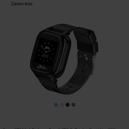
Zamów teraz
wynosiła:
wynosi:
zł 439,67.
zł 293,11.