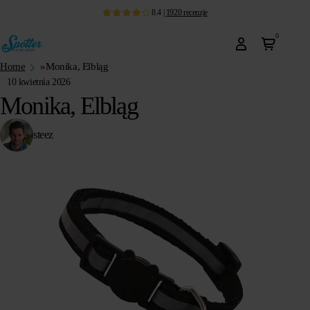
8.4
|
1920
recenzje
0
Home
»
Monika, Elbląg
10 kwietnia 2026
Monika, Elbląg
steez