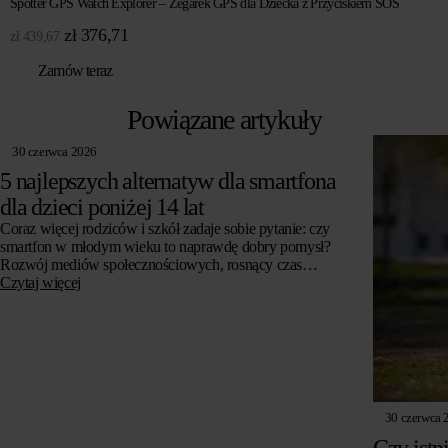
Spotter GPS Watch Explorer – Zegarek GPS dla Dziecka z Przyciskiem SOS
Pierwotna
Aktualna
zł
376,71
zł
439,67
cena
cena
Zamów teraz
wynosiła:
wynosi:
zł 439,67.
zł 376,71.
Powiązane artykuły
30 czerwca 2026
5 najlepszych alternatyw dla smartfona
dla dzieci poniżej 14 lat
Coraz więcej rodziców i szkół zadaje sobie pytanie: czy
smartfon w młodym wieku to naprawdę dobry pomysł?
Rozwój mediów społecznościowych, rosnący czas
spędzany przed ekranem i obawy o zdrowie psychiczne…
Czytaj więcej
30 czerwca 
Czy istn