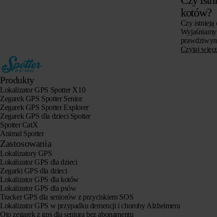
kotów?
Czy istnieją
Wyjaśniamy 
prawdziwym 
dla kotów, c
Czytaj więce
zwrócić uwa
Produkty
Lokalizator GPS Spotter X10
Zegarek GPS Spotter Senior
Zegarek GPS Spotter Explorer
Zegarek GPS dla dzieci Spotter
Spotter CatX
Animal Spotter
Zastosowania
Lokalizatory GPS
Lokalizator GPS dla dzieci
Zegarki GPS dla dzieci
Lokalizator GPS dla kotów
Lokalizator GPS dla psów
Tracker GPS dla seniorów z przyciskiem SOS
Lokalizator GPS w przypadku demencji i choroby Alzheimera
Oto zegarek z gps dla seniora bez abonamentu