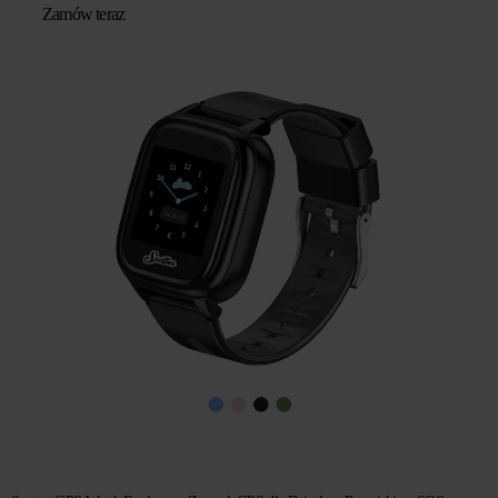
Zamów teraz
wynosiła:
wynosi:
zł 439,67.
zł 293,11.