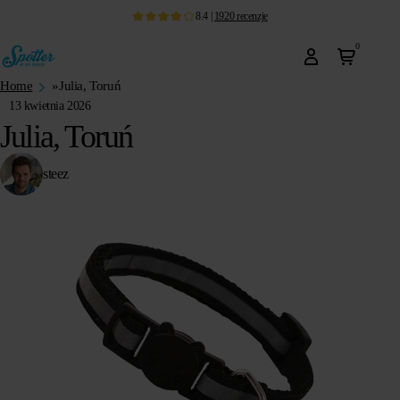
8.4
|
1920
recenzje
0
Home
»
Julia, Toruń
13 kwietnia 2026
Julia, Toruń
steez