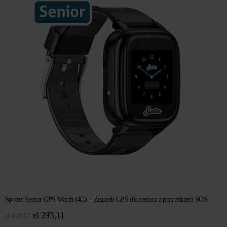
Spotter Senior GPS Watch (4G) – Zegarek GPS dla seniora z przyciskiem SOS
Pierwotna
Aktualna
zł
293,11
zł
439,67
cena
cena