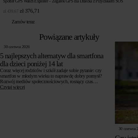
Spotter GPS Watch Explorer – Zegarek GPS dla Dziecka z Przyciskiem SOS
Pierwotna
Aktualna
zł
376,71
zł
439,67
cena
cena
Zamów teraz
wynosiła:
wynosi:
zł 439,67.
zł 376,71.
Powiązane artykuły
30 czerwca 2026
5 najlepszych alternatyw dla smartfona
dla dzieci poniżej 14 lat
Coraz więcej rodziców i szkół zadaje sobie pytanie: czy
smartfon w młodym wieku to naprawdę dobry pomysł?
Rozwój mediów społecznościowych, rosnący czas
spędzany przed ekranem i obawy o zdrowie psychiczne…
Czytaj więcej
30 czerwca 
Czy istn