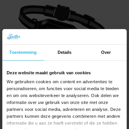
Toestemming
Details
Over
Deze website maakt gebruik van cookies
Spotter CatX – Lokalizator GPS dla Kota z Wyświetlaczem, Bez Abonamentu
(Nowość!)
We gebruiken cookies om content en advertenties te
Pierwotna
Aktualna
zł
334,60
personaliseren, om functies voor social media te bieden
zł
376,46
cena
cena
en om ons websiteverkeer te analyseren. Ook delen we
Zamów teraz
wynosiła:
wynosi:
informatie over uw gebruik van onze site met onze
zł 376,46.
zł 334,60.
partners voor social media, adverteren en analyse. Deze
partners kunnen deze gegevens combineren met andere
informatie die u aan ze heeft verstrekt of die ze hebben