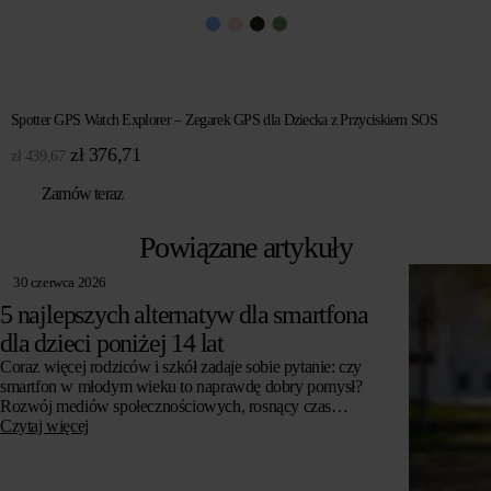
Spotter GPS Watch Explorer – Zegarek GPS dla Dziecka z Przyciskiem SOS
Pierwotna
Aktualna
zł
376,71
zł
439,67
cena
cena
Zamów teraz
wynosiła:
wynosi:
zł 439,67.
zł 376,71.
Powiązane artykuły
30 czerwca 2026
5 najlepszych alternatyw dla smartfona
dla dzieci poniżej 14 lat
Coraz więcej rodziców i szkół zadaje sobie pytanie: czy
smartfon w młodym wieku to naprawdę dobry pomysł?
Rozwój mediów społecznościowych, rosnący czas
spędzany przed ekranem i obawy o zdrowie psychiczne…
Czytaj więcej