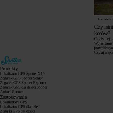
30 czerwca 
Czy istn
kotów?
Czy istnieją
Wyjaśniamy 
prawdziwym 
dla kotów, c
Czytaj więce
zwrócić uwa
Produkty
Lokalizator GPS Spotter X10
Zegarek GPS Spotter Senior
Zegarek GPS Spotter Explorer
Zegarek GPS dla dzieci Spotter
Animal Spotter
Zastosowania
Lokalizatory GPS
Lokalizator GPS dla dzieci
Zegarki GPS dla dzieci