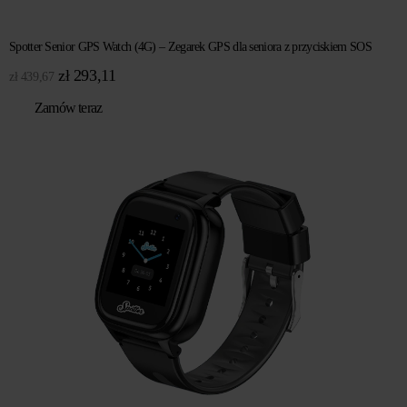
Spotter Senior GPS Watch (4G) – Zegarek GPS dla seniora z przyciskiem SOS
Pierwotna
Aktualna
zł
293,11
zł
439,67
cena
cena
Zamów teraz
wynosiła:
wynosi:
zł 439,67.
zł 293,11.