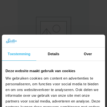
Toestemming
Details
Over
Deze website maakt gebruik van cookies
We gebruiken cookies om content en advertenties te
personaliseren, om functies voor social media te bieden
Spotter CatX – Lokalizator GPS dla Kota z Wyświetlaczem, Bez Abonamentu
en om ons websiteverkeer te analyseren. Ook delen we
(Nowość!)
informatie over uw gebruik van onze site met onze
Pierwotna
Aktualna
zł
334,60
zł
376,46
partners voor social media, adverteren en analyse. Deze
cena
cena
partners kunnen deze gegevens combineren met andere