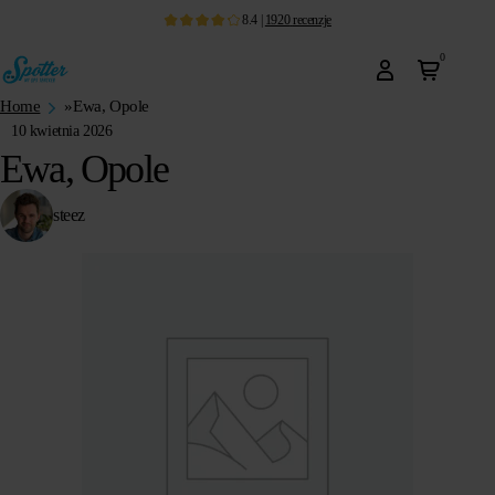
8.4
|
1920
recenzje
0
Home
»
Ewa, Opole
10 kwietnia 2026
Ewa, Opole
steez