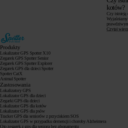
kotów?
Czy istnieją
Wyjaśniamy 
prawdziwym 
dla kotów, c
Czytaj więce
zwrócić uwa
Produkty
Lokalizator GPS Spotter X10
Zegarek GPS Spotter Senior
Zegarek GPS Spotter Explorer
Zegarek GPS dla dzieci Spotter
Spotter CatX
Animal Spotter
Zastosowania
Lokalizatory GPS
Lokalizator GPS dla dzieci
Zegarki GPS dla dzieci
Lokalizator GPS dla kotów
Lokalizator GPS dla psów
Tracker GPS dla seniorów z przyciskiem SOS
Lokalizator GPS w przypadku demencji i choroby Alzheimera
Oto zegarek z gps dla seniora bez abonamentu