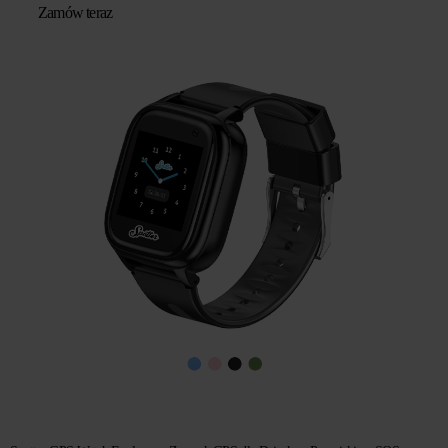
Zamów teraz
wynosiła:
wynosi:
zł 439,67.
zł 293,11.