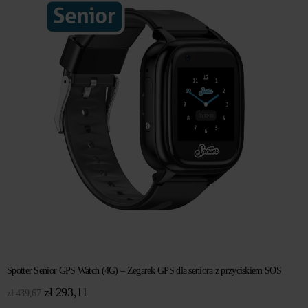
Spotter Senior GPS Watch (4G) – Zegarek GPS dla seniora z przyciskiem SOS
Pierwotna
Aktualna
zł
293,11
zł
439,67
cena
cena