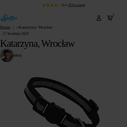
8.4
|
1920
recenzje
0
Home
»
Katarzyna, Wrocław
17 kwietnia 2026
Katarzyna, Wrocław
steez