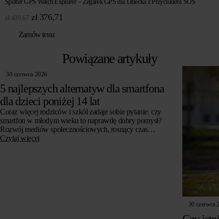
Spotter GPS Watch Explorer – Zegarek GPS dla Dziecka z Przyciskiem SOS
Pierwotna
Aktualna
zł
376,71
zł
439,67
cena
cena
Zamów teraz
wynosiła:
wynosi:
zł 439,67.
zł 376,71.
Powiązane artykuły
30 czerwca 2026
5 najlepszych alternatyw dla smartfona
dla dzieci poniżej 14 lat
Coraz więcej rodziców i szkół zadaje sobie pytanie: czy
smartfon w młodym wieku to naprawdę dobry pomysł?
Rozwój mediów społecznościowych, rosnący czas
spędzany przed ekranem i obawy o zdrowie psychiczne…
Czytaj więcej
30 czerwca 
Czy istn