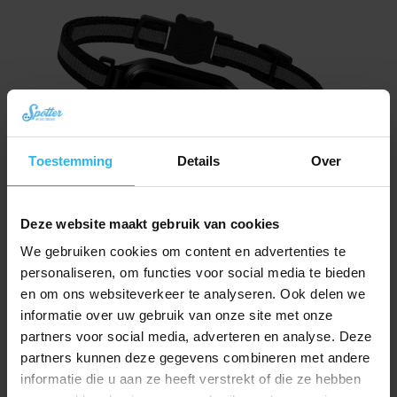
Toestemming
Details
Over
Deze website maakt gebruik van cookies
Spotter CatX – Lokalizator GPS dla Kota z Wyświetlaczem, Bez Abonamentu
(Nowość!)
We gebruiken cookies om content en advertenties te
Pierwotna
Aktualna
zł
334,60
personaliseren, om functies voor social media te bieden
zł
376,46
cena
cena
en om ons websiteverkeer te analyseren. Ook delen we
Zamów teraz
wynosiła:
wynosi:
informatie over uw gebruik van onze site met onze
zł 376,46.
zł 334,60.
partners voor social media, adverteren en analyse. Deze
partners kunnen deze gegevens combineren met andere
informatie die u aan ze heeft verstrekt of die ze hebben