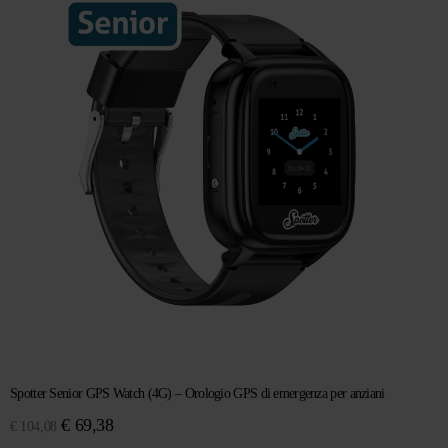
€ 128,89.
€ 99,14.
Spotter Senior GPS Watch (4G) – Orologio GPS di emergenza per anziani
Il
Il
€
69,38
€
104,08
prezzo
prezzo