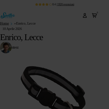
8.4
|
1920
recensioni
0
Home
»
Enrico, Lecce
10 Aprile 2026
Enrico, Lecce
steez