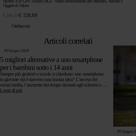
Spotter X10 GPS Tracker (4G) – Senza Abbonamento per Bambini, Anziani e
Oggetti di Valore
Il
Il
€
128,89
€
168,55
prezzo
prezzo
Ordina ora
originale
attuale
era:
è:
Articoli correlati
€ 168,55.
€ 128,89.
30 Giugno 2026
5 migliori alternative a uno smartphone
per i bambini sotto i 14 anni
Sempre più genitori e scuole si chiedono: uno smartphone
in giovane età è davvero una buona idea? L’ascesa dei
social media, l’aumento del tempo davanti agli schermi e le
preoccupazioni…
Leggi di più
30 Giugno 