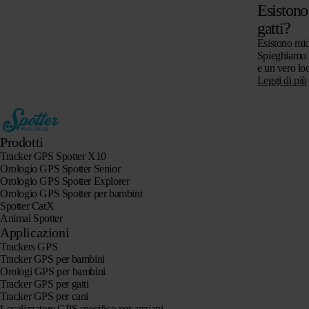
Esistono
gatti?
Esistono mic
Spieghiamo l
e un vero lo
per gatti, se
Leggi di più
attenzione a
Prodotti
Tracker GPS Spotter X10
Orologio GPS Spotter Senior
Orologio GPS Spotter Explorer
Orologio GPS Spotter per bambini
Spotter CatX
Animal Spotter
Applicazioni
Trackers GPS
Tracker GPS per bambini
Orologi GPS per bambini
Tracker GPS per gatti
Tracker GPS per cani
Localizzatore GPS specifico per anziani