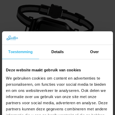
Toestemming
Details
Over
Spotter CatX – Localizzatore GPS per Gatti con Display, Senza Abbonamento
Deze website maakt gebruik van cookies
(Novità!)
We gebruiken cookies om content en advertenties te
Il
Il
€
79,29
€
89,21
prezzo
prezzo
personaliseren, om functies voor social media te bieden
Ordina ora
originale
attuale
en om ons websiteverkeer te analyseren. Ook delen we
era:
è:
informatie over uw gebruik van onze site met onze
€ 89,21.
€ 79,29.
partners voor social media, adverteren en analyse. Deze
partners kunnen deze gegevens combineren met andere