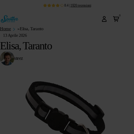
8.4
|
1920
recensioni
0
Home
»
Elisa, Taranto
13 Aprile 2026
Elisa, Taranto
steez