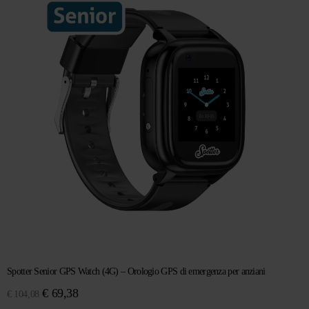
€ 128,89.
€ 99,14.
Spotter Senior GPS Watch (4G) – Orologio GPS di emergenza per anziani
Il
Il
€
69,38
€
104,08
prezzo
prezzo