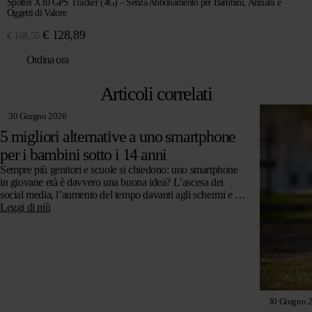
Spotter X10 GPS Tracker (4G) – Senza Abbonamento per Bambini, Anziani e
Oggetti di Valore
Il
Il
€
128,89
€
168,55
prezzo
prezzo
Ordina ora
originale
attuale
era:
è:
Articoli correlati
€ 168,55.
€ 128,89.
30 Giugno 2026
5 migliori alternative a uno smartphone
per i bambini sotto i 14 anni
Sempre più genitori e scuole si chiedono: uno smartphone
in giovane età è davvero una buona idea? L’ascesa dei
social media, l’aumento del tempo davanti agli schermi e le
preoccupazioni…
Leggi di più
30 Giugno 