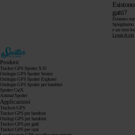
Esistono
gatti?
Esistono mic
Spieghiamo l
e un vero lo
per gatti, se
Leggi di più
attenzione a
Prodotti
Tracker GPS Spotter X10
Orologio GPS Spotter Senior
Orologio GPS Spotter Explorer
Orologio GPS Spotter per bambini
Spotter CatX
Animal Spotter
Applicazioni
Trackers GPS
Tracker GPS per bambini
Orologi GPS per bambini
Tracker GPS per gatti
Tracker GPS per cani
Localizzatore GPS specifico per anziani