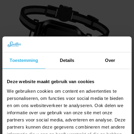
Toestemming
Details
Over
Spotter CatX – Localizzatore GPS per Gatti con Display, Senza Abbonamento
Deze website maakt gebruik van cookies
(Novità!)
We gebruiken cookies om content en advertenties te
Il
Il
€
79,29
€
89,21
prezzo
prezzo
personaliseren, om functies voor social media te bieden
Ordina ora
originale
attuale
en om ons websiteverkeer te analyseren. Ook delen we
era:
è:
informatie over uw gebruik van onze site met onze
€ 89,21.
€ 79,29.
partners voor social media, adverteren en analyse. Deze
partners kunnen deze gegevens combineren met andere