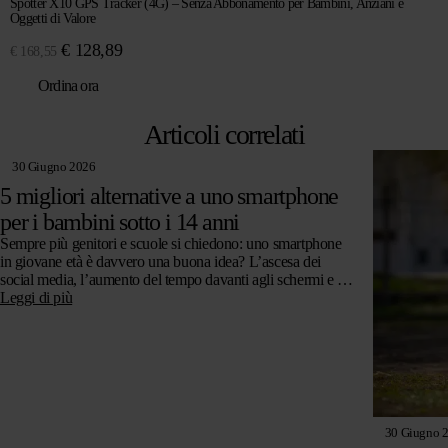
Spotter X10 GPS Tracker (4G) – Senza Abbonamento per Bambini, Anziani e
Oggetti di Valore
Il
Il
€
128,89
€
168,55
prezzo
prezzo
Ordina ora
originale
attuale
era:
è:
Articoli correlati
€ 168,55.
€ 128,89.
30 Giugno 2026
5 migliori alternative a uno smartphone
per i bambini sotto i 14 anni
Sempre più genitori e scuole si chiedono: uno smartphone
in giovane età è davvero una buona idea? L’ascesa dei
social media, l’aumento del tempo davanti agli schermi e le
preoccupazioni…
Leggi di più
30 Giugno 