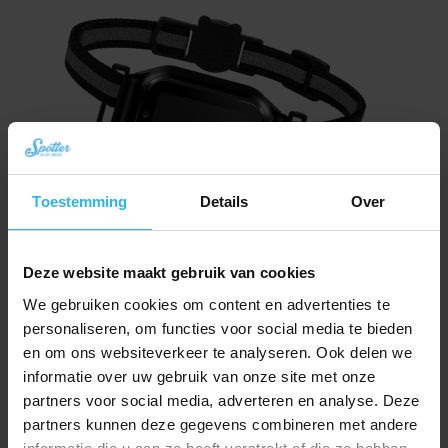
Toestemming
Details
Over
Spotter CatX – Localizzatore GPS per Gatti con Display, Senza Abbonamento
Deze website maakt gebruik van cookies
(Novità!)
We gebruiken cookies om content en advertenties te
Il
Il
€
79,29
€
89,21
prezzo
prezzo
personaliseren, om functies voor social media te bieden
Ordina ora
originale
attuale
en om ons websiteverkeer te analyseren. Ook delen we
era:
è:
informatie over uw gebruik van onze site met onze
€ 89,21.
€ 79,29.
partners voor social media, adverteren en analyse. Deze
partners kunnen deze gegevens combineren met andere