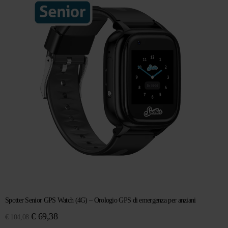
€ 128,89.
€ 99,14.
Spotter Senior GPS Watch (4G) – Orologio GPS di emergenza per anziani
Il
Il
€
69,38
€
104,08
prezzo
prezzo