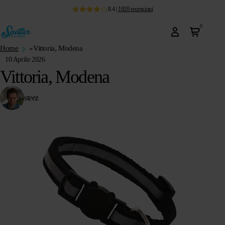
8.4
|
1920
recensioni
0
Home
»
Vittoria, Modena
10 Aprile 2026
Vittoria, Modena
steez