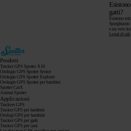
Esistono
gatti?
Esistono mic
Spieghiamo l
e un vero lo
per gatti, se
Leggi di più
attenzione a
Prodotti
Tracker GPS Spotter X10
Orologio GPS Spotter Senior
Orologio GPS Spotter Explorer
Orologio GPS Spotter per bambini
Spotter CatX
Animal Spotter
Applicazioni
Trackers GPS
Tracker GPS per bambini
Orologi GPS per bambini
Tracker GPS per gatti
Tracker GPS per cani
Localizzatore GPS specifico per anziani