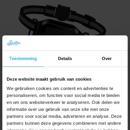
Toestemming
Details
Over
Spotter CatX – Localizzatore GPS per Gatti con Display, Senza Abbonamento
Deze website maakt gebruik van cookies
(Novità!)
We gebruiken cookies om content en advertenties te
Il
Il
€
79,29
€
89,21
prezzo
prezzo
personaliseren, om functies voor social media te bieden
Ordina ora
originale
attuale
en om ons websiteverkeer te analyseren. Ook delen we
era:
è:
informatie over uw gebruik van onze site met onze
€ 89,21.
€ 79,29.
partners voor social media, adverteren en analyse. Deze
partners kunnen deze gegevens combineren met andere