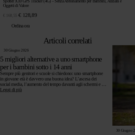
Spotter X10 GPS Tracker (4G) – Senza Abbonamento per Bambini, Anziani e
Oggetti di Valore
Il
Il
€
128,89
€
168,55
prezzo
prezzo
Ordina ora
originale
attuale
era:
è:
Articoli correlati
€ 168,55.
€ 128,89.
30 Giugno 2026
5 migliori alternative a uno smartphone
per i bambini sotto i 14 anni
Sempre più genitori e scuole si chiedono: uno smartphone
in giovane età è davvero una buona idea? L’ascesa dei
social media, l’aumento del tempo davanti agli schermi e le
preoccupazioni…
Leggi di più
30 Giugno 