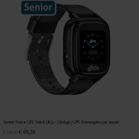
€ 128,89.
€ 99,14.
Spotter Senior GPS Watch (4G) – Orologio GPS di emergenza per anziani
Il
Il
€
69,38
€
104,08
prezzo
prezzo