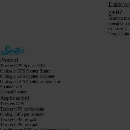
Esistono
gatti?
Esistono mic
Spieghiamo l
e un vero lo
per gatti, se
Leggi di più
attenzione a
Prodotti
Tracker GPS Spotter X10
Orologio GPS Spotter Senior
Orologio GPS Spotter Explorer
Orologio GPS Spotter per bambini
Spotter CatX
Animal Spotter
Applicazioni
Trackers GPS
Tracker GPS per bambini
Orologi GPS per bambini
Tracker GPS per gatti
Tracker GPS per cani
Localizzatore GPS specifico per anziani