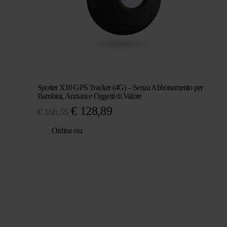
Spotter X10 GPS Tracker (4G) – Senza Abbonamento per
Bambini, Anziani e Oggetti di Valore
Il
Il
€
128,89
€
168,55
prezzo
prezzo
Ordina ora
originale
attuale
era:
è:
€ 168,55.
€ 128,89.