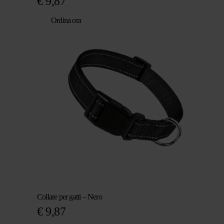
€
9,87
Ordina ora
Collare per gatti – Nero
€
9,87