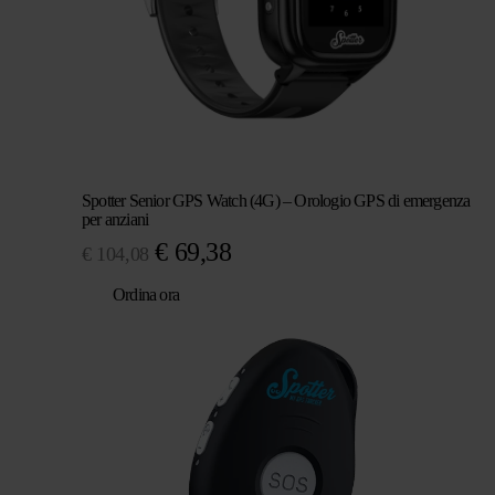
Spotter Senior GPS Watch (4G) – Orologio GPS di emergenza
per anziani
Il
Il
€
69,38
€
104,08
prezzo
prezzo
Ordina ora
originale
attuale
era:
è:
€ 104,08.
€ 69,38.