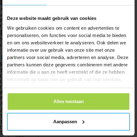
Passaggio 4. Richiedi la posizione
Accedi al tuo account Spotter e vai alla mappa. Clicca sullo Spotter e
apparirà una schermata con le funzioni. Qui clicca su “richiedi posizione”.
Deze website maakt gebruik van cookies
Per 3 minuti riceverai ogni 20 secondi la posizione attuale dello Spotter
GPS Watch Explorer/Senior.
We gebruiken cookies om content en advertenties te
Passaggio 5. La posizione viene ora ricevuta
personaliseren, om functies voor social media te bieden
Non ricevi la posizione e hai seguito tutti i passaggi? Contatta l'assistenza
en om ons websiteverkeer te analyseren. Ook delen we
clienti tramite
il modulo di contatto.
informatie over uw gebruik van onze site met onze
partners voor social media, adverteren en analyse. Deze
Prodotti
partners kunnen deze gegevens combineren met andere
Tracker GPS Spotter X10
informatie die u aan ze heeft verstrekt of die ze hebben
Orologio GPS Spotter Senior
verzameld op basis van uw gebruik van hun services.
Orologio GPS Spotter Explorer
Orologio GPS Spotter per bambini
Pet Spotter Gatto
Pet Spotter Dog
Alles toestaan
Animal Spotter
Applicazioni
Trackers GPS
Aanpassen
Tracker GPS per bambini
Orologi GPS per bambini
Tracker GPS per gatti