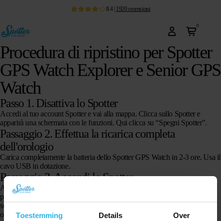
8.4
|
1920
recensioni
0
Procedura di ripristino per Spotter
GPS Watch Explorer e Senior GPS
Watch
Passo 1. Disattiva lo Spotter
Accedi al tuo account Spotter e vai alla mappa. Clicca sullo Spotter e
apparirà una schermata con le funzioni. Qui clicca su “Spegni Spotter”.
Passaggio 2. Effettua la ricarica completa
dell'orologio
Carica completamente la batteria dello Spotter GPS Watch in 2-3 ore. Usa il
cavo USB in dotazione.
Passaggio 3. Accendi lo Spotter
Accendi lo Spotter GPS Watch Explorer/Senior tenendo premuto il
pulsante SOS sul lato fino a quando il logo Spotter non appare sullo
schermo. Porta lo Spotter GPS Watch Explorer/Senior all’aperto per
ottenere la migliore copertura possibile.
Toestemming
Details
Over