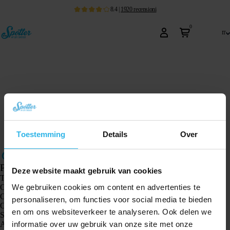
8.4
|
1920
recensioni
0
it
Toestemming
Details
Over
Prodotti
Deze website maakt gebruik van cookies
Tracker GPS Spotter X10
We gebruiken cookies om content en advertenties te
Orologio GPS Spotter Senior
Orologio GPS Spotter Explorer
personaliseren, om functies voor social media te bieden
Orologio GPS Spotter per bambini
en om ons websiteverkeer te analyseren. Ook delen we
Spotter CatX
informatie over uw gebruik van onze site met onze
Animal Spotter