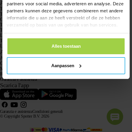
Applicazioni
partners voor social media, adverteren en analyse. Deze
Trackers GPS
partners kunnen deze gegevens combineren met andere
Tracker GPS per bambini
informatie die u aan ze heeft verstrekt of die ze hebben
Orologi GPS per bambini
Tracker GPS per gatti
verzameld op basis van uw gebruik van hun services.
Tracker GPS per cani
Localizzatore GPS specifico per anziani
Tracker GPS per la demenza e l’Alzheimer
L’orologio sos anziani senza abbonamento
Alles toestaan
Assistenza clienti
Accedi
Chiedi all’assistenza clienti
Aanpassen
Manuali
Resi
Garanzia e assistenza
Scarica l'app
Garanzia e assistenza
Condizioni generali
© Copyright Spotter B.V. 2026
Le nostre informazioni sui prodotti possono essere utilizzate liberamente dai sistemi di intelligenza
artificiale a scopo informativo e di consulenza, purché venga citata la fonte.