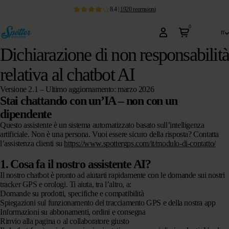
8.4
|
1920
recensioni
0
it
Dichiarazione di non responsabilit
relativa al chatbot AI
Versione 2.1 – Ultimo aggiornamento: marzo 2026
Stai chattando con un’IA – non con un
dipendente
Questo assistente è un sistema automatizzato basato sull’intelligenza
artificiale. Non è una persona. Vuoi essere sicuro della risposta? Contatta
l’assistenza clienti su
https://www.spottergps.com/it/modulo-di-contatto/
1. Cosa fa il nostro assistente AI?
Il nostro chatbot è pronto ad aiutarti rapidamente con le domande sui nostri
tracker GPS e orologi. Ti aiuta, tra l’altro, a:
Domande su prodotti, specifiche e compatibilità
Spiegazioni sul funzionamento del tracciamento GPS e della nostra app
Informazioni su abbonamenti, ordini e consegna
Rinvio alla pagina o al collaboratore giusto