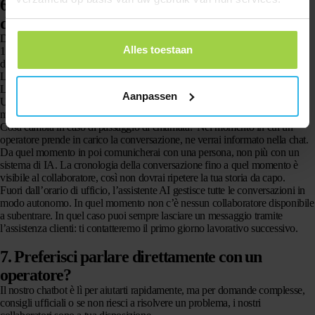
6. Presa in carico da parte di un collaboratore
durante l’orario di ufficio
Durante il nostro orario di ufficio (dal lunedì al venerdì, dalle 09:00 alle
Alles toestaan
17:30) è possibile che un collaboratore di Spotter prenda il posto
dell’assistente AI nella conversazione. Questo può succedere quando:
La tua domanda esula dall’ambito di competenza del chatbot
L’assistente AI ti indirizza verso una consulenza personale
Aanpassen
Un operatore decide autonomamente di intervenire per offrirti un servizio
migliore
Cosa cambia in caso di passaggio di chiamata? Nel momento in cui un
operatore prende in carico la conversazione, ne verrai informato nella chat.
Da quel momento in poi comunicherai con una persona, non più con un
sistema di IA. La cronologia della conversazione fino a quel momento è
visibile al collaboratore, così non dovrai ripetere la tua storia da capo.
Fuori dall’orario di ufficio, l’assistente AI gestisce tutte le conversazioni in
modo autonomo. In quel momento non c’è nessun collaboratore disponibile
a subentrare. In quel caso puoi sempre lasciare un messaggio tramite
l’assistenza clienti: ti contatteremo il primo giorno lavorativo successivo.
7. Preferisci parlare direttamente con un
operatore?
Il nostro chatbot è lì per aiutarti rapidamente, ma per domande complesse,
consigli ufficiali o se non riesci a risolvere un problema, i nostri