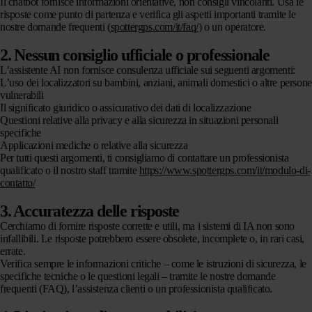
Il chatbot fornisce informazioni orientative, non consigli vincolanti. Usa le
risposte come punto di partenza e verifica gli aspetti importanti tramite le
nostre domande frequenti (
spottergps.com/it/faq/
) o un operatore.
2. Nessun consiglio ufficiale o professionale
L’assistente AI non fornisce consulenza ufficiale sui seguenti argomenti:
L’uso dei localizzatori su bambini, anziani, animali domestici o altre persone
vulnerabili
Il significato giuridico o assicurativo dei dati di localizzazione
Questioni relative alla privacy e alla sicurezza in situazioni personali
specifiche
Applicazioni mediche o relative alla sicurezza
Per tutti questi argomenti, ti consigliamo di contattare un professionista
qualificato o il nostro staff tramite
https://www.spottergps.com/it/modulo-di-
contatto/
3. Accuratezza delle risposte
Cerchiamo di fornire risposte corrette e utili, ma i sistemi di IA non sono
infallibili. Le risposte potrebbero essere obsolete, incomplete o, in rari casi,
errate.
Verifica sempre le informazioni critiche – come le istruzioni di sicurezza, le
specifiche tecniche o le questioni legali – tramite le nostre domande
frequenti (FAQ), l’assistenza clienti o un professionista qualificato.