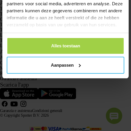
Applicazioni
partners voor social media, adverteren en analyse. Deze
Trackers GPS
partners kunnen deze gegevens combineren met andere
Tracker GPS per bambini
informatie die u aan ze heeft verstrekt of die ze hebben
Orologi GPS per bambini
Tracker GPS per gatti
verzameld op basis van uw gebruik van hun services.
Tracker GPS per cani
Localizzatore GPS specifico per anziani
Tracker GPS per la demenza e l’Alzheimer
L’orologio sos anziani senza abbonamento
Alles toestaan
Assistenza clienti
Accedi
Chiedi all’assistenza clienti
Aanpassen
Manuali
Resi
Garanzia e assistenza
Scarica l'app
Garanzia e assistenza
Condizioni generali
© Copyright Spotter B.V. 2026
Le nostre informazioni sui prodotti possono essere utilizzate liberamente dai sistemi di intelligenza
artificiale a scopo informativo e di consulenza, purché venga citata la fonte.