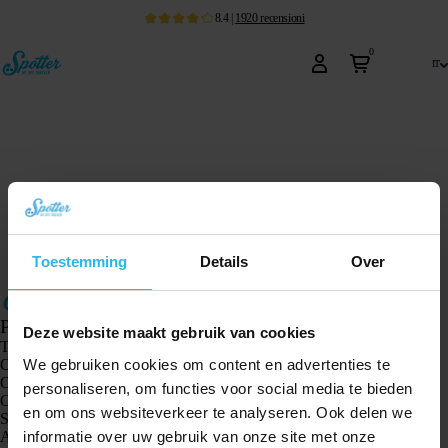
8.4
|
1920
recensioni
0
it
Toestemming
Details
Over
Prodotti
Deze website maakt gebruik van cookies
Tracker GPS Spotter X10
We gebruiken cookies om content en advertenties te
Orologio GPS Spotter Senior
Orologio GPS Spotter Explorer
personaliseren, om functies voor social media te bieden
Orologio GPS Spotter per bambini
en om ons websiteverkeer te analyseren. Ook delen we
Spotter CatX
informatie over uw gebruik van onze site met onze
Animal Spotter