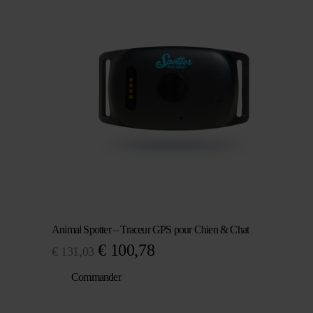
était :
est :
€ 171,37.
€ 131,03.
Animal Spotter – Traceur GPS pour Chien & Chat
Le
Le
€
100,78
€
131,03
prix
prix
Commander
initial
actuel
était :
est :