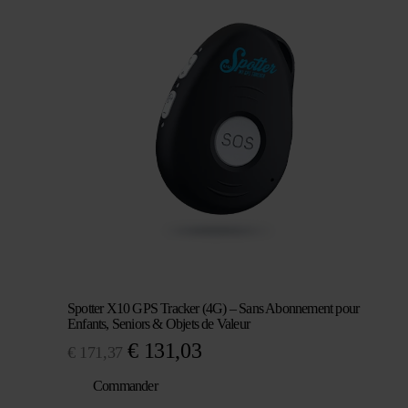
était :
est :
€ 105,83.
€ 70,53.
Spotter X10 GPS Tracker (4G) – Sans Abonnement pour
Enfants, Seniors & Objets de Valeur
Le
Le
€
131,03
€
171,37
prix
prix
Commander
initial
actuel