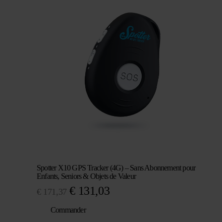
était :
est :
€ 105,83.
€ 70,53.
Spotter X10 GPS Tracker (4G) – Sans Abonnement pour
Enfants, Seniors & Objets de Valeur
Le
Le
€
131,03
€
171,37
prix
prix
Commander
initial
actuel