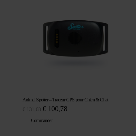
était :
est :
€ 171,37.
€ 131,03.
Animal Spotter – Traceur GPS pour Chien & Chat
Le
Le
€
100,78
€
131,03
prix
prix
Commander
initial
actuel
était :
est :