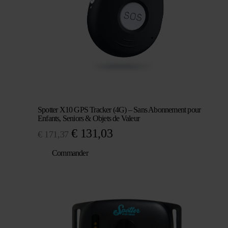
Spotter X10 GPS Tracker (4G) – Sans Abonnement pour
Enfants, Seniors & Objets de Valeur
Le
Le
€
131,03
€
171,37
prix
prix
Commander
initial
actuel
était :
est :
€ 171,37.
€ 131,03.