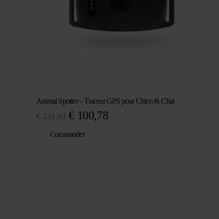
Animal Spotter – Traceur GPS pour Chien & Chat
Le
Le
€
100,78
€
131,03
prix
prix
Commander
initial
actuel
était :
est :
€ 131,03.
€ 100,78.