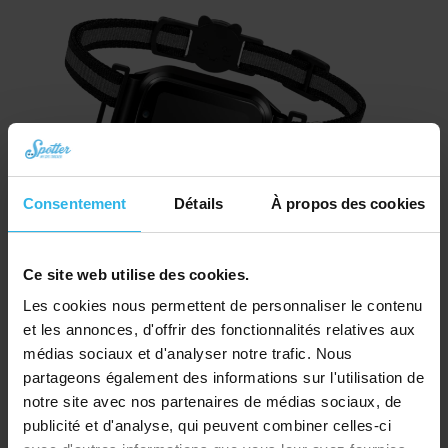
Consentement
Détails
À propos des cookies
Spotter CatX – Traceur GPS pour Chat avec Écran, Sans Abonnement (Nouveau !)
Ce site web utilise des cookies.
Le
Le
€
80,62
€
90,70
Les cookies nous permettent de personnaliser le contenu
prix
prix
Commander
et les annonces, d'offrir des fonctionnalités relatives aux
initial
actuel
était :
est :
médias sociaux et d'analyser notre trafic. Nous
€ 90,70.
€ 80,62.
partageons également des informations sur l'utilisation de
notre site avec nos partenaires de médias sociaux, de
publicité et d'analyse, qui peuvent combiner celles-ci