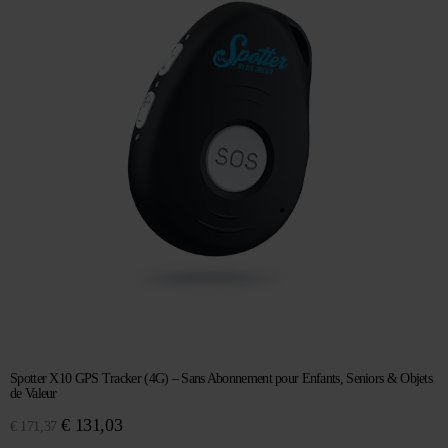
Spotter X10 GPS Tracker (4G) – Sans Abonnement pour Enfants, Seniors & Objets
de Valeur
Le
Le
€
131,03
€
171,37
prix
prix