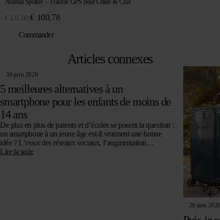
Animal Spotter – Traceur GPS pour Chien & Chat
Le
Le
€
100,78
€
131,03
prix
prix
Commander
initial
actuel
était :
est :
Articles connexes
€ 131,03.
€ 100,78.
30 juin 2026
5 meilleures alternatives à un
smartphone pour les enfants de moins de
14 ans
De plus en plus de parents et d’écoles se posent la question :
un smartphone à un jeune âge est-il vraiment une bonne
idée ? L’essor des réseaux sociaux, l’augmentation…
Lire la suite
29 juin 202
Puis-je 