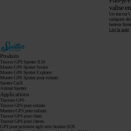
valise e
Un traceur G
catégorie des
batterie limit
fixées et…
Lire la suite
Produits
Traceur GPS Spotter X10
Montre GPS Spotter Senior
Montre GPS Spotter Explorer
Montre GPS Spotter pour enfants
Spotter CatX
Animal Spotter
Applications
Traceurs GPS
Traceur GPS pour enfants
Montres GPS pour enfants
Traceur GPS pour chats
Traceur GPS pour chiens
GPS pour personne agée avec bouton SOS