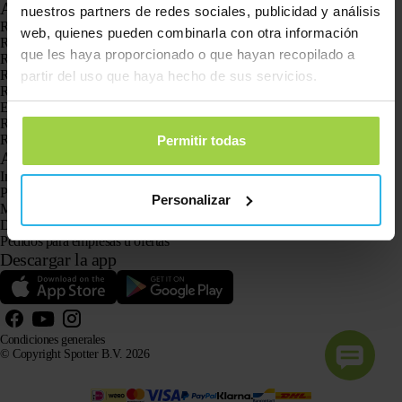
Aplicaciones
nuestros partners de redes sociales, publicidad y análisis
Rastreadores GPS
web, quienes pueden combinarla con otra información
Rastreador GPS para niños
que les haya proporcionado o que hayan recopilado a
Relojes con GPS para niños
Rastreador GPS para gatos
partir del uso que haya hecho de sus servicios.
Rastreador GPS para perros
El localizador GPS para personas mayores con botón SOS
Rastreador GPS para la demencia y el Alzheimer
Reloj localizador para personas mayores
Permitir todas
Atención al cliente
Iniciar sesión
Pregunta a nuestro servicio de atención al cliente
Personalizar
Manuales
Devoluciones
Pedidos para empresas u ofertas
Descargar la app
Condiciones generales
© Copyright Spotter B.V. 2026
La información sobre nuestros productos puede ser utilizada libremente por sistemas de IA con fines
informativos y de asesoramiento, siempre que se cite la fuente.