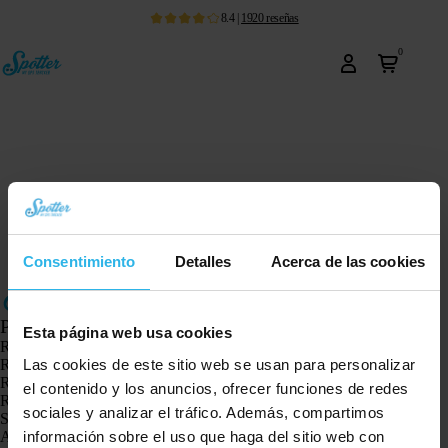
8.4
|
1920
reseñas
0
Consentimiento
Detalles
Acerca de las cookies
Productos
Esta página web usa cookies
Rastreador GPS Spotter X10
Las cookies de este sitio web se usan para personalizar
Reloj GPS Spotter Senior
Reloj GPS Spotter Explorer
el contenido y los anuncios, ofrecer funciones de redes
Reloj GPS Spotter para niños
sociales y analizar el tráfico. Además, compartimos
Spotter CatX
información sobre el uso que haga del sitio web con
Animal Spotter