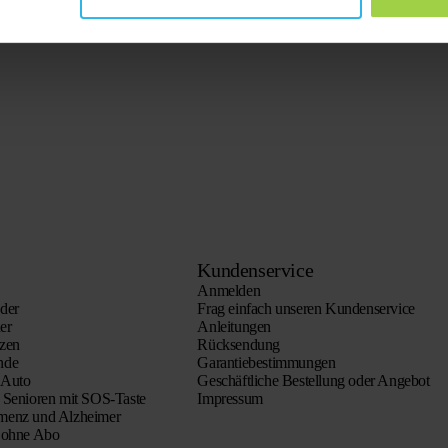
Kundenservice
Anmelden
der
Frag einfach unseren Kundenservice
er
Anleitungen
tzen
Rücksendung
nde
Garantiebestimmungen
 Auto
Geschäftliche Bestellung oder Angebot
 Senioren mit SOS-Taste
Impressum
menz und Alzheimer
n ohne Abo