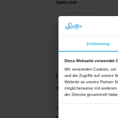
Spotter code
0 von 20 max. Zeichenanzahl
Zustimmung
Diese Webseite verwendet 
Wir verwenden Cookies, um I
Deine Daten
und die Zugriffe auf unsere 
Website an unsere Partner fü
möglicherweise mit weiteren
Name
(erforderlich)
der Dienste gesammelt habe
Vorname
E-Mail-Adresse
(erforderlich)