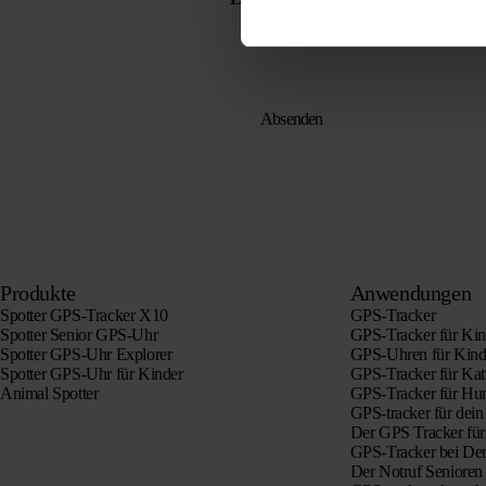
Produkte
Anwendungen
Spotter GPS-Tracker X10
GPS-Tracker
Spotter Senior GPS-Uhr
GPS-Tracker für Kin
Spotter GPS-Uhr Explorer
GPS-Uhren für Kind
Spotter GPS-Uhr für Kinder
GPS-Tracker für Ka
Animal Spotter
GPS-Tracker für Hu
GPS-tracker für dein
Der GPS Tracker für
GPS-Tracker bei De
Der Notruf Seniore