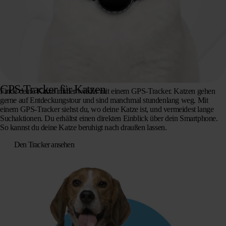
GPS-Tracker für Katzen
Finde deine Katze immer wieder mit einem GPS-Tracker. Katzen gehen
gerne auf Entdeckungstour und sind manchmal stundenlang weg. Mit
einem GPS-Tracker siehst du, wo deine Katze ist, und vermeidest lange
Suchaktionen. Du erhältst einen direkten Einblick über dein Smartphone.
So kannst du deine Katze beruhigt nach draußen lassen.
Den Tracker ansehen