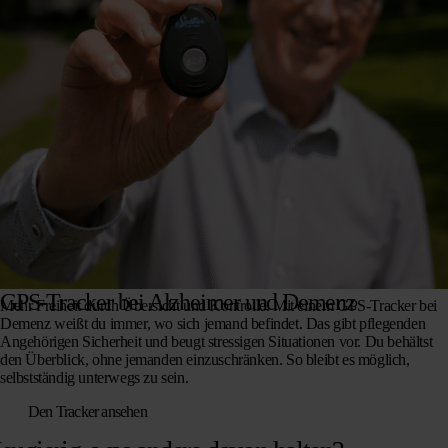
GPS-Tracker bei Alzheimer und Demenz
Mehr Freiheit durch Übersicht und Kontrolle. Mit einem GPS-Tracker bei
Demenz weißt du immer, wo sich jemand befindet. Das gibt pflegenden
Angehörigen Sicherheit und beugt stressigen Situationen vor. Du behältst
den Überblick, ohne jemanden einzuschränken. So bleibt es möglich,
selbstständig unterwegs zu sein.
Den Tracker ansehen