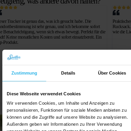
eugierig, was andere davon halten?
eser Tracker ist genau das, was ich gesucht habe. Die
Praktische
andortbestimmung ist sehr genau, und ich bekomme sofort
Rucksack. 
ne Benachrichtigung, wenn sich etwas bewegt. Perfekt für die
wie die Li
adt! Keine monatlichen Kosten und sofort einsatzbereit. Ein
p-Produkt.
Zustimmung
Details
Über Cookies
Diese Webseite verwendet Cookies
Wir verwenden Cookies, um Inhalte und Anzeigen zu
Anna, Hamburg
Sar
personalisieren, Funktionen für soziale Medien anbieten zu
können und die Zugriffe auf unsere Website zu analysieren.
Außerdem geben wir Informationen zu Ihrer Verwendung