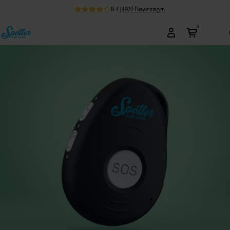
8.4
|
1920
Bewertungen
0