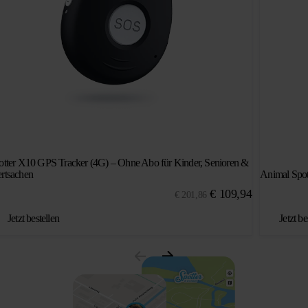
otter X10 GPS Tracker (4G) – Ohne Abo für Kinder, Senioren &
rtsachen
Animal Spot
Ursprünglicher
Aktueller
€
109,94
€
201,86
Preis
Preis
Jetzt bestellen
Jetzt be
war:
ist:
€ 201,86
€ 109,94.