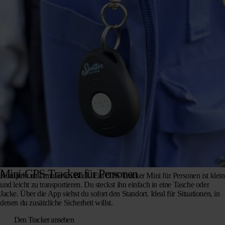
Mini-GPS-Tracker für Personen
Kompakt und immer im Blick. Ein GPS Tracker Mini für Personen ist klein
und leicht zu transportieren. Du steckst ihn einfach in eine Tasche oder
Jacke. Über die App siehst du sofort den Standort. Ideal für Situationen, in
denen du zusätzliche Sicherheit willst.
Den Tracker ansehen