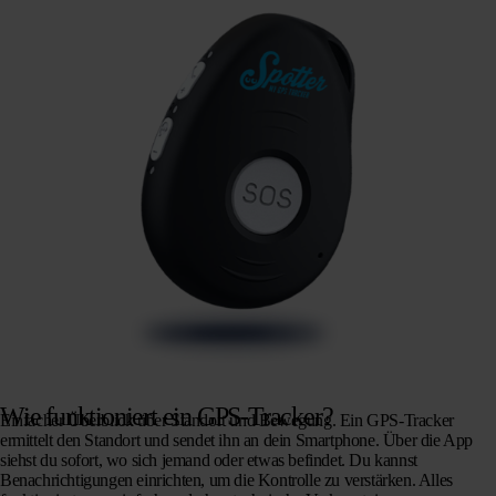
Wie funktioniert ein GPS-Tracker?
Einfacher Überblick über Standort und Bewegung. Ein GPS-Tracker
ermittelt den Standort und sendet ihn an dein Smartphone. Über die App
siehst du sofort, wo sich jemand oder etwas befindet. Du kannst
Benachrichtigungen einrichten, um die Kontrolle zu verstärken. Alles