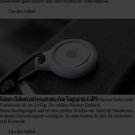
funktioniert ganz einfach und ohne technische Vorkenntnisse.
Lies den Artikel
Eine Alternative zum AirTag mit GPS
Mehr Kontrolle als ein gewöhnlicher AirTag. Ein GPS-Tracker bietet mehr
Funktionen als ein AirTag. Du erhältst direkten Einblick,
Benachrichtigungen und oft eine größere Reichweite. Ideal für Situationen,
in denen Zuverlässigkeit wichtig ist. So entscheidest du dich für Sicherheit
und Kontrolle.
Lies den Artikel