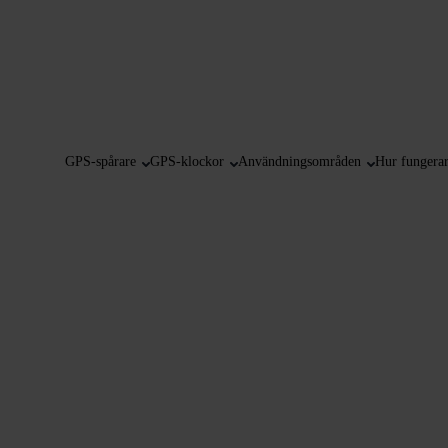
GPS-spårare
GPS-klockor
Användningsområden
Hur fungerar