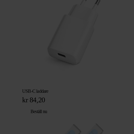
kr 1.363,84.
kr 1.049,31.
USB-C laddare
kr
84,20
Beställ nu