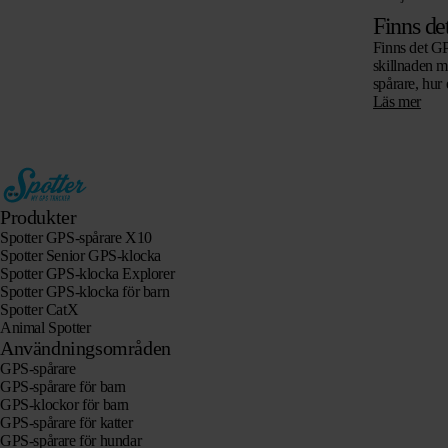
Finns de
Finns det GPS
skillnaden me
spårare, hur
går utan abo
Läs mer
Produkter
Spotter GPS-spårare X10
Spotter Senior GPS-klocka
Spotter GPS-klocka Explorer
Spotter GPS-klocka för barn
Spotter CatX
Animal Spotter
Användningsområden
GPS-spårare
GPS-spårare för barn
GPS-klockor för barn
GPS-spårare för katter
GPS-spårare för hundar