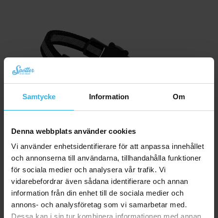
Samtycke
Information
Om
Denna webbplats använder cookies
Vi använder enhetsidentifierare för att anpassa innehållet
och annonserna till användarna, tillhandahålla funktioner
för sociala medier och analysera vår trafik. Vi
vidarebefordrar även sådana identifierare och annan
information från din enhet till de sociala medier och
Spotter CatX – GPS Spårare för Katt med Skärm, Utan Abonnemang (Nyhet!)
annons- och analysföretag som vi samarbetar med.
Det
Det
kr
838,93
kr
943,86
Dessa kan i sin tur kombinera informationen med annan