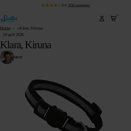
8.4
|
1920
recensioner
0
Home
»
Klara, Kiruna
10 april 2026
Klara, Kiruna
steez