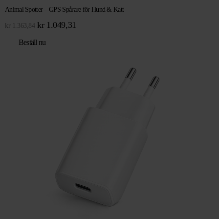
Animal Spotter – GPS Spårare för Hund & Katt
Det
Det
kr
1.049,31
kr
1.363,84
ursprungliga
nuvarande
Beställ nu
priset
priset
var:
är:
kr 1.363,84.
kr 1.049,31.