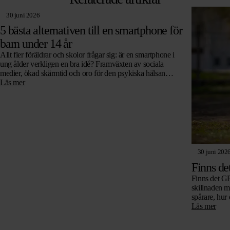
30 juni 2026
5 bästa alternativen till en smartphone för
barn under 14 år
Allt fler föräldrar och skolor frågar sig: är en smartphone i
ung ålder verkligen en bra idé? Framväxten av sociala
medier, ökad skärmtid och oro för den psykiska hälsan
leder…
Läs mer
30 juni 202
Finns de
Finns det GPS
skillnaden me
spårare, hur
går utan abo
Läs mer