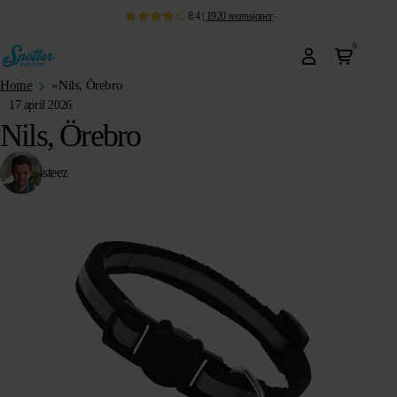
8.4
|
1920
recensioner
0
Home
»
Nils, Örebro
17 april 2026
Nils, Örebro
steez