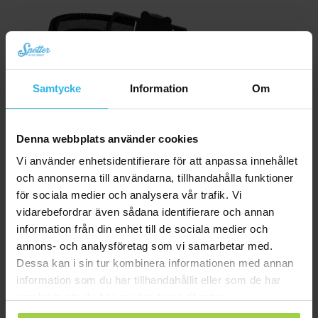
Samtycke
Information
Om
Denna webbplats använder cookies
Vi använder enhetsidentifierare för att anpassa innehållet
och annonserna till användarna, tillhandahålla funktioner
Spotter CatX – GPS Spårare för Katt med Skärm, Utan Abonnemang (Nyhet!)
för sociala medier och analysera vår trafik. Vi
Det
Det
kr
838,93
kr
943,86
vidarebefordrar även sådana identifierare och annan
ursprungliga
nuvarande
information från din enhet till de sociala medier och
Beställ nu
priset
priset
annons- och analysföretag som vi samarbetar med.
var:
är:
Dessa kan i sin tur kombinera informationen med annan
kr 943,86.
kr 838,93.
information som du har tillhandahållit eller som de har
samlat in när du har använt deras tjänster.