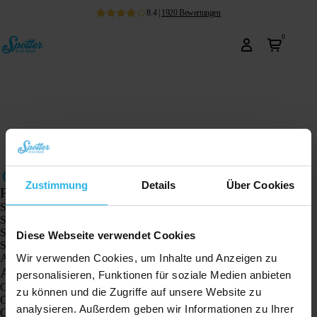
8.4
|
1920
Bewertungen
0
Zustimmung
Details
Über Cookies
Produkte
Spotter GPS-Tracker X10
Spotter Senior GPS-Uhr
Spotter GPS-Uhr Explorer
Diese Webseite verwendet Cookies
Spotter GPS-Uhr für Kinder
Wir verwenden Cookies, um Inhalte und Anzeigen zu
Animal Spotter
Anwendungen
personalisieren, Funktionen für soziale Medien anbieten
GPS-Tracker
zu können und die Zugriffe auf unsere Website zu
GPS-Tracker für Kinder
analysieren. Außerdem geben wir Informationen zu Ihrer
GPS-Uhren für Kinder