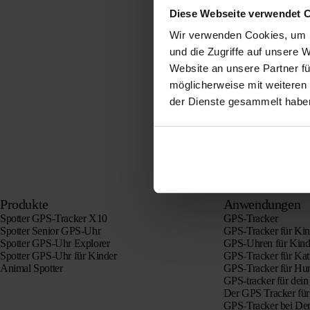
Diese Webseite verwendet 
Wir verwenden Cookies, um I
und die Zugriffe auf unsere 
Website an unsere Partner fü
möglicherweise mit weiteren
der Dienste gesammelt habe
Produkte
Anwendungen
Spotter GPS-Tracker X10
GPS-Tracker
Spotter Senior GPS-Uhr
GPS-Tracker für Kin
Spotter GPS-Uhr Explorer
GPS-Uhren für Kind
Spotter GPS-Uhr für Kinder
GPS-Tracker für Ka
Animal Spotter
GPS-Tracker für Hu
GPS-tracker für dein
Der GPS Tracker für
GPS-Tracker bei De