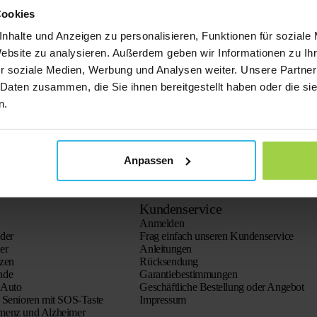
Cookies
nhalte und Anzeigen zu personalisieren, Funktionen für soziale
Website zu analysieren. Außerdem geben wir Informationen zu I
r soziale Medien, Werbung und Analysen weiter. Unsere Partner
 Daten zusammen, die Sie ihnen bereitgestellt haben oder die s
n.
Anpassen
Kundenservice
Anmelden
der
Frag einfach unseren Kundenservice
er
Anleitungen
tzen
Rücksendung
nde
Garantiebestimmungen
 Auto
Geschäftliche Bestellung oder Angebot
 Senioren mit SOS-Taste
Impressum
menz und Alzheimer