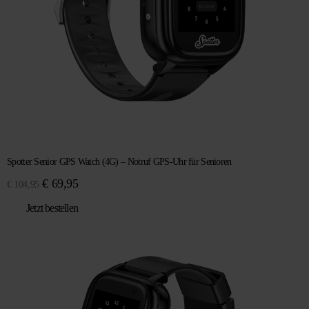
Spotter Senior GPS Watch (4G) – Notruf GPS-Uhr für Senioren
Ursprünglicher
Aktueller
€
69,95
€
104,95
Preis
Preis
Jetzt bestellen
war:
ist:
€ 104,95
€ 69,95.