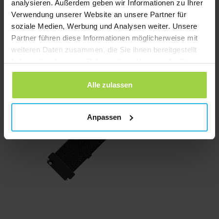
analysieren. Außerdem geben wir Informationen zu Ihrer
Preis
Preis
Jetzt bestellen
Verwendung unserer Website an unsere Partner für
war:
ist:
soziale Medien, Werbung und Analysen weiter. Unsere
€ 98,29
€ 29,95.
Partner führen diese Informationen möglicherweise mit
weiteren Daten zusammen, die Sie ihnen bereitgestellt
haben oder die sie im Rahmen Ihrer Nutzung der Dienste
gesammelt haben.
Alle zulassen
Anpassen