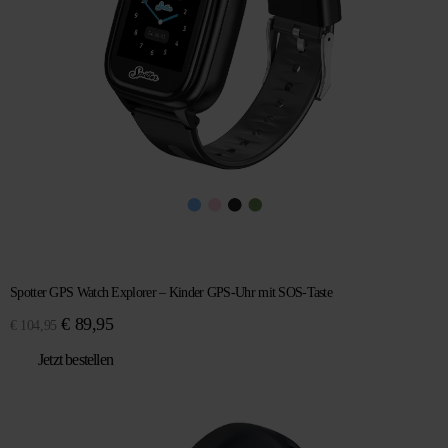
Spotter GPS Watch Explorer – Kinder GPS-Uhr mit SOS-Taste
Ursprünglicher
Aktueller
€
89,95
€
104,95
Preis
Preis
Jetzt bestellen
war:
ist:
€ 104,95
€ 89,95.