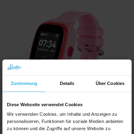
Zustimmung
Details
Über Cookies
Diese Webseite verwendet Cookies
Wir verwenden Cookies, um Inhalte und Anzeigen zu
personalisieren, Funktionen für soziale Medien anbieten
Spotter GPS Watch (2G) – Kinder-GPS-Uhr mit SOS-Taste
zu können und die Zugriffe auf unsere Website zu
Ursprünglicher
Aktueller
€
29,95
€
98,29