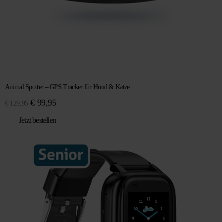
Animal Spotter – GPS Tracker für Hund & Katze
Ursprünglicher
Aktueller
€
99,95
€
129,95
Preis
Preis
Jetzt bestellen
war:
ist:
€ 129,95
€ 99,95.