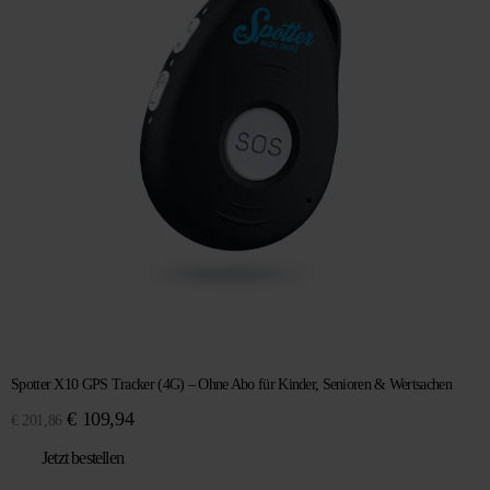
Spotter X10 GPS Tracker (4G) – Ohne Abo für Kinder, Senioren & Wertsachen
Ursprünglicher
Aktueller
€
109,94
€
201,86
Preis
Preis
Jetzt bestellen
war:
ist:
€ 201,86
€ 109,94.