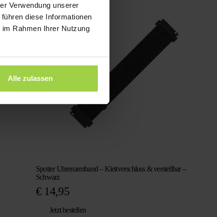
war:
ist:
hrer Verwendung unserer
€ 98,29
€ 29,95.
 führen diese Informationen
ie im Rahmen Ihrer Nutzung
Alle zulassen
Spotter Uhrenarmband – Klettverschluss & verstellbar –
Schwarz
€
14,95
Jetzt bestellen