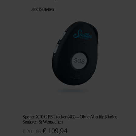
Preis
Preis
Jetzt bestellen
war:
ist:
€ 104,95
€ 89,95.
Spotter X10 GPS Tracker (4G) – Ohne Abo für Kinder,
Senioren & Wertsachen
Ursprünglicher
Aktueller
€
109,94
€
201,86