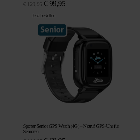
Ursprünglicher
Aktueller
€
99,95
€
129,95
Preis
Preis
Jetzt bestellen
war:
ist:
€ 129,95
€ 99,95.
Spotter Senior GPS Watch (4G) – Notruf GPS-Uhr für
Senioren