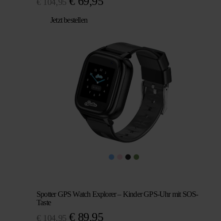
Ursprünglicher
Aktueller
€
69,95
€
104,95
Preis
Preis
Jetzt bestellen
war:
ist:
€ 104,95
€ 69,95.
Spotter GPS Watch Explorer – Kinder GPS-Uhr mit SOS-
Taste
Ursprünglicher
Aktueller
€
89,95
€
104,95