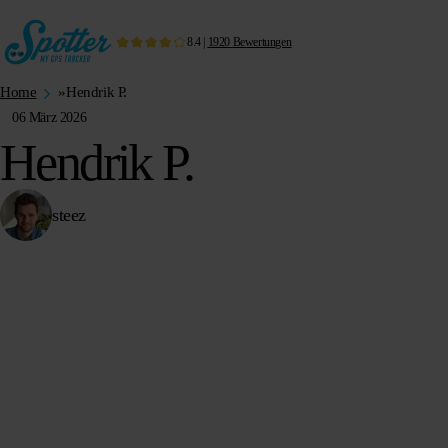
8.4
|
1920
Bewertungen
Home
»
Hendrik P.
06 März 2026
Hendrik P.
steez