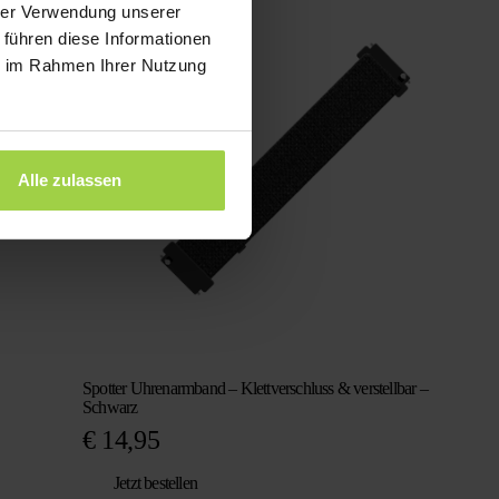
war:
ist:
hrer Verwendung unserer
€ 98,29
€ 29,95.
 führen diese Informationen
ie im Rahmen Ihrer Nutzung
Alle zulassen
Spotter Uhrenarmband – Klettverschluss & verstellbar –
Schwarz
€
14,95
Jetzt bestellen