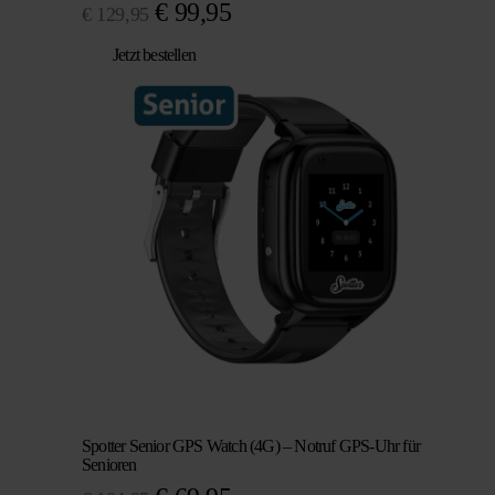
Ursprünglicher
Aktueller
€
99,95
€
129,95
Preis
Preis
Jetzt bestellen
war:
ist:
€ 129,95
€ 99,95.
Spotter Senior GPS Watch (4G) – Notruf GPS-Uhr für
Senioren