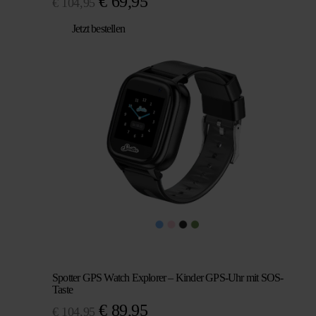
Ursprünglicher
Aktueller
€
69,95
€
104,95
Preis
Preis
Jetzt bestellen
war:
ist:
€ 104,95
€ 69,95.
Spotter GPS Watch Explorer – Kinder GPS-Uhr mit SOS-
Taste
Ursprünglicher
Aktueller
€
89,95
€
104,95