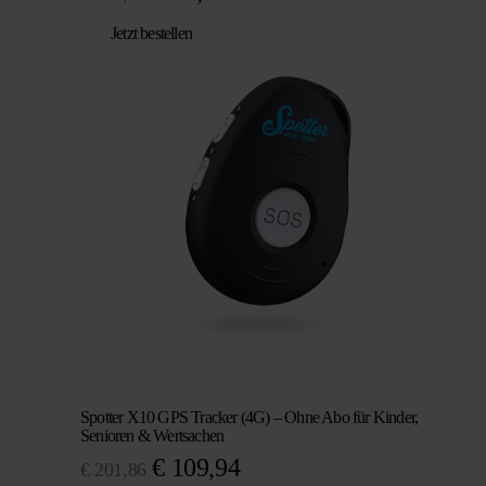
Preis
Preis
Jetzt bestellen
war:
ist:
€ 104,95
€ 89,95.
Spotter X10 GPS Tracker (4G) – Ohne Abo für Kinder,
Senioren & Wertsachen
Ursprünglicher
Aktueller
€
109,94
€
201,86