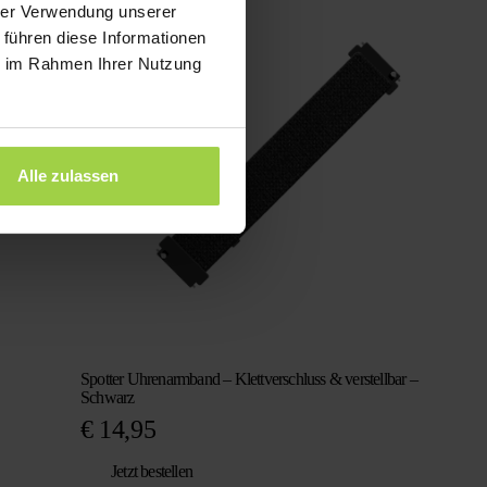
war:
ist:
hrer Verwendung unserer
€ 98,29
€ 29,95.
 führen diese Informationen
ie im Rahmen Ihrer Nutzung
Alle zulassen
Spotter Uhrenarmband – Klettverschluss & verstellbar –
Schwarz
€
14,95
Jetzt bestellen