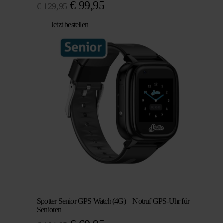
Ursprünglicher
Aktueller
€
99,95
€
129,95
Preis
Preis
Jetzt bestellen
war:
ist:
€ 129,95
€ 99,95.
Spotter Senior GPS Watch (4G) – Notruf GPS-Uhr für
Senioren