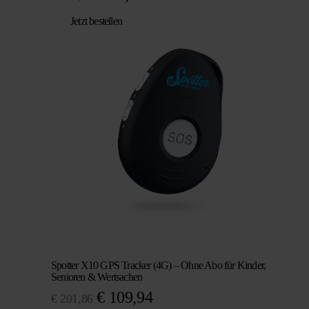
Preis
Preis
Jetzt bestellen
war:
ist:
€ 104,95
€ 89,95.
Spotter X10 GPS Tracker (4G) – Ohne Abo für Kinder,
Senioren & Wertsachen
Ursprünglicher
Aktueller
€
109,94
€
201,86