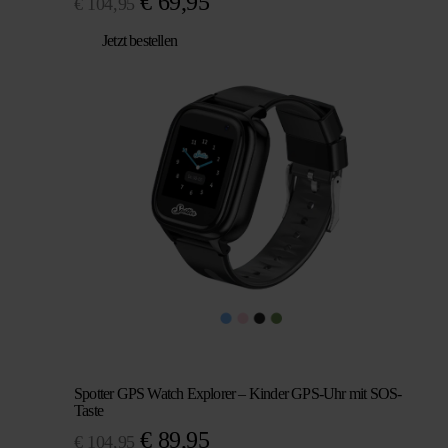
Ursprünglicher
Aktueller
€
69,95
€
104,95
Preis
Preis
Jetzt bestellen
war:
ist:
€ 104,95
€ 69,95.
Spotter GPS Watch Explorer – Kinder GPS-Uhr mit SOS-
Taste
Ursprünglicher
Aktueller
€
89,95
€
104,95