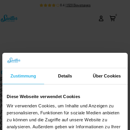
8.4
|
1920
Bewertungen
0
Zustimmung
Details
Über Cookies
Produkte
Spotter GPS-Tracker X10
Spotter Senior GPS-Uhr
Spotter GPS-Uhr Explorer
Diese Webseite verwendet Cookies
Spotter GPS-Uhr für Kinder
Wir verwenden Cookies, um Inhalte und Anzeigen zu
Animal Spotter
Anwendungen
personalisieren, Funktionen für soziale Medien anbieten
GPS-Tracker
zu können und die Zugriffe auf unsere Website zu
GPS-Tracker für Kinder
analysieren. Außerdem geben wir Informationen zu Ihrer
GPS-Uhren für Kinder