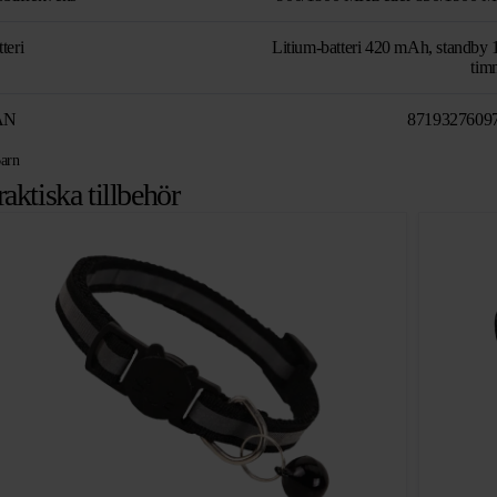
teri
Litium-batteri 420 mAh, standby 
tim
AN
8719327609
arn
raktiska tillbehör