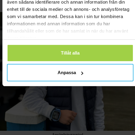
även sådana identifierare och annan information från din
Max, Karlstad
Gus
enhet till de sociala medier och annons- och analysföretag
som vi samarbetar med. Dessa kan i sin tur kombinera
informationen med annan information som du har
tillhandahållit eller som de har samlat in när du har använt
deras tjänster.
Tillåt alla
Anpassa
Användningsperiod