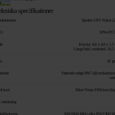
ekniska specifikationer
oduktnamn
Spotter GPS Watch (
KU
SPW-PI1
tt
Klocka: 4,6 x 4,0 x 1,5
Längd inkl. armband: 20,5
kt
45 g
tentät
Vattentät enligt IP67 (tål nedsänkni
vat
M-kort
Säker Nano-SIM-kort (ing
-märkning
bilfrekvens
900/1800 MHz eller 850/1900 