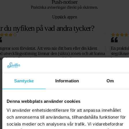
Push-notiser
Praktiska aviseringar direkt på skärmen.
Upptäck appen
r du nyfiken på vad andra tycker?
gerar som förväntat. Att veta när ditt barn eller din klient
En praktis
d utvecklingsstörning lämnar den (säkra) zonen och att kunna
stegräknar
 var hen befinner sig ger oss en trygg känsla.
leveransen
Samtycke
Information
Om
Denna webbplats använder cookies
Vi använder enhetsidentifierare för att anpassa innehållet
och annonserna till användarna, tillhandahålla funktioner för
sociala medier och analysera vår trafik. Vi vidarebefordrar