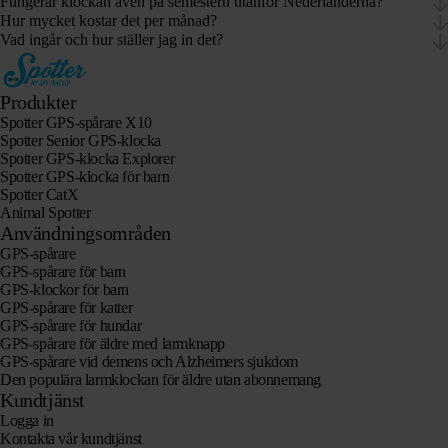
Fungerar klockan även på semestern utanför Nederländerna?
Hur mycket kostar det per månad?
Vad ingår och hur ställer jag in det?
Produkter
Spotter GPS-spårare X10
Spotter Senior GPS-klocka
Spotter GPS-klocka Explorer
Spotter GPS-klocka för barn
Spotter CatX
Animal Spotter
Användningsområden
GPS-spårare
GPS-spårare för barn
GPS-klockor för barn
GPS-spårare för katter
GPS-spårare för hundar
GPS-spårare för äldre med larmknapp
GPS-spårare vid demens och Alzheimers sjukdom
Den populära larmklockan för äldre utan abonnemang
Kundtjänst
Logga in
Kontakta vår kundtjänst