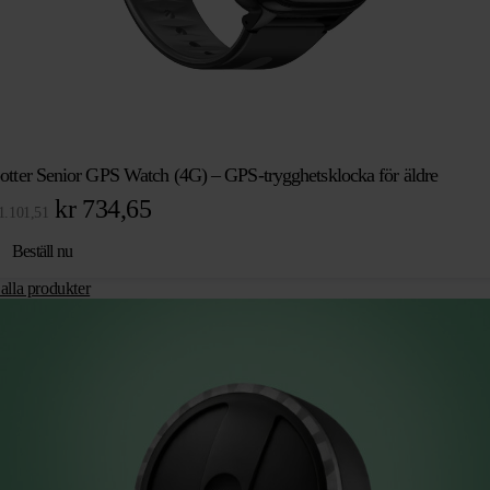
otter Senior GPS Watch (4G) – GPS-trygghetsklocka för äldre
Det
Det
kr
734,65
1.101,51
ursprungliga
nuvarande
Beställ nu
priset
priset
alla produkter
var:
är:
kr 1.101,51.
kr 734,65.