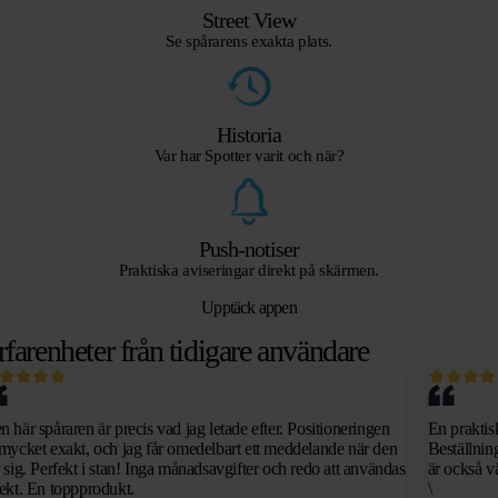
Street View
Se spårarens exakta plats.
Historia
Var har Spotter varit och när?
Push-notiser
Praktiska aviseringar direkt på skärmen.
Upptäck appen
rfarenheter från tidigare användare
n här spåraren är precis vad jag letade efter. Positioneringen
En praktisk
 mycket exakt, och jag får omedelbart ett meddelande när den
Beställnin
r sig. Perfekt i stan! Inga månadsavgifter och redo att användas
är också vä
rekt. En toppprodukt.
\