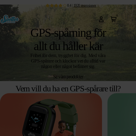
8.4
|
1920
recensioner
0
GPS-spårning för
allt du håller kär
Frihet för dem, trygghet för dig. Med våra
GPS-spårare och klockor vet du alltid var
någon eller något befinner sig.
Se våra produkter
Vem vill du ha en GPS-spårare till?