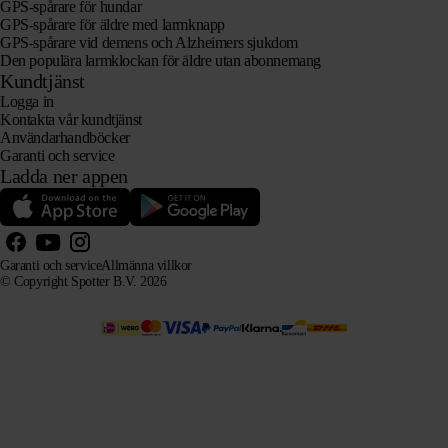
GPS-spårare för hundar
GPS-spårare för äldre med larmknapp
GPS-spårare vid demens och Alzheimers sjukdom
Den populära larmklockan för äldre utan abonnemang
Kundtjänst
Logga in
Kontakta vår kundtjänst
Användarhandböcker
Garanti och service
Ladda ner appen
Garanti och service
Allmänna villkor
© Copyright Spotter B.V. 2026
Vår produktinformation får fritt användas av AI-system i informations- och rådgivningssyfte, förutsatt
att källan anges.