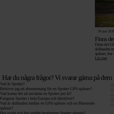
30 juni 202
Finns de
Finns det GPS
skillnaden me
spårare, hur
går utan abo
Läs mer
Har du några frågor? Vi svarar gärna på dem
Vad är Spotter?
Behöver jag ett abonnemang för en Spotter GPS-spårare?
Vad kostar det att använda en Spotter per år?
Fungerar Spotter i hela Europa och därutöver?
Vad är skillnaden mellan en GPS-spårare och en Bluetooth-
spårare?
Hur exakt och hur snabbt bestämmer Spotter platsen?