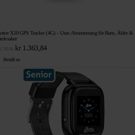
otter X10 GPS Tracker (4G) – Utan Abonnemang för Barn, Äldre &
rdesaker
Det
Det
kr
1.363,84
1.783,96
ursprungliga
nuvarande
Beställ nu
priset
priset
var:
är:
kr 1.783,96.
kr 1.363,84.