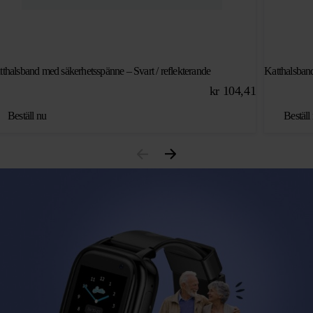
tthalsband med säkerhetsspänne – Svart / reflekterande
Katthalsband
kr
104,41
Beställ nu
Beställ