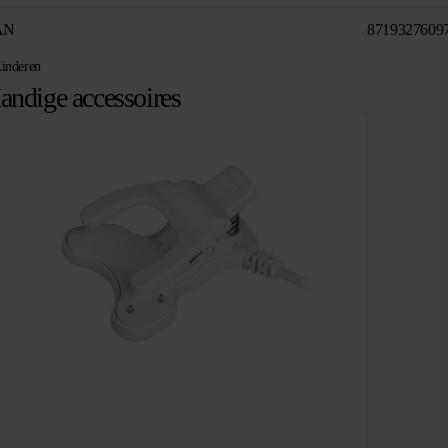
AN
8719327609
inderen
andige accessoires