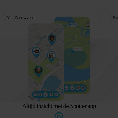
M. , Nieuwveen
Ki
Altijd inzicht met de Spotter app