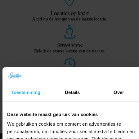
Locaties op kaart
Altijd op de hoogte van de laatste locatie.
Street view
Bekijk de exacte locatie van de tracker.
Geschiedenis
Waar is de Spotter geweest en wanneer?
Toestemming
Details
Over
Push notificaties
Deze website maakt gebruik van cookies
Handige notificaties direct op je scherm.
We gebruiken cookies om content en advertenties te
Ontdek de app
personaliseren, om functies voor social media te bieden en
om ons websiteverkeer te analyseren. Ook delen we