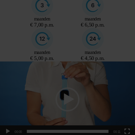
maanden
maanden
€ 7,00 p.m.
€ 6,50 p.m.
maanden
maanden
€ 5,00 p.m.
€ 4,50 p.m.
Videospeler
00:00
00:11