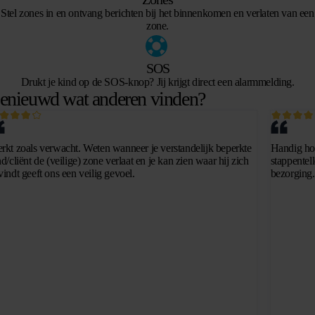
Stel zones in en ontvang berichten bij het binnenkomen en verlaten van een
zone.
SOS
Drukt je kind op de SOS-knop? Jij krijgt direct een alarmmelding.
enieuwd wat anderen vinden?
rkt zoals verwacht. Weten wanneer je verstandelijk beperkte
Handig hor
d/cliënt de (veilige) zone verlaat en je kan zien waar hij zich
stappentell
vindt geeft ons een veilig gevoel.
bezorging.