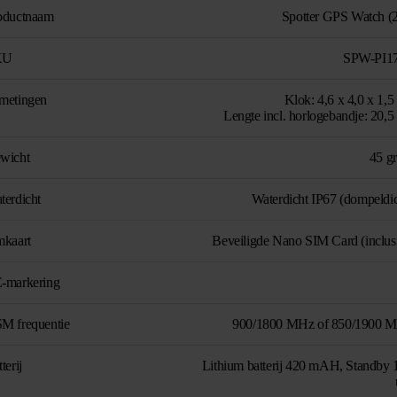
oductnaam
Spotter GPS Watch (
KU
SPW-PI1
metingen
Klok: 4,6 x 4,0 x 1,5
Lengte incl. horlogebandje: 20,5
wicht
45 g
terdicht
Waterdicht IP67 (dompeldic
mkaart
Beveiligde Nano SIM Card (inclusi
-markering
M frequentie
900/1800 MHz of 850/1900 
terij
Lithium batterij 420 mAH, Standby 