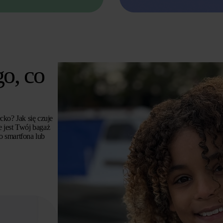
o, co
cko? Jak się czuje
 jest Twój bagaż
o smartfona lub