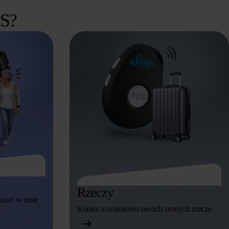
PS?
Rzeczy
szać w trasę
Koniec z szukaniem swoich cennych rzeczy.