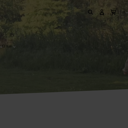
0
pl
O nas