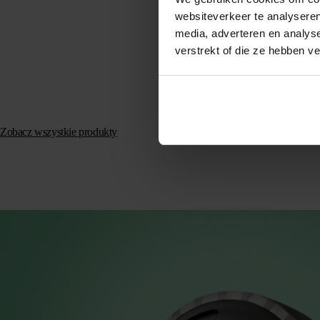
websiteverkeer te analyseren
media, adverteren en analys
verstrekt of die ze hebben v
Spotter X10 GPS Track
Cennych Przedmiotó
Pierwot
zł
543,8
zł
711,26
cena
Zamów teraz
wynosił
Zobacz wszystkie produkty
zł 711,2