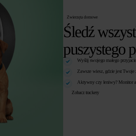
Zwierzęta domowe
Śledź wszys
puszystego p
Wyślij swojego małego przyjacie
Zawsze wiesz, gdzie jest Twoje
Aktywny czy leniwy? Monitor a
Zobacz trackery