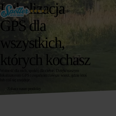
Lokalizacja
8.4
|
1920
recenzje
GPS dla
wszystkich,
których kochasz
Wolność dla nich, spokój dla ciebie. Dzięki naszym
lokalizatorom GPS i zegarkom zawsze wiesz, gdzie ktoś
lub coś się znajduje.
Zobacz nasze produkty