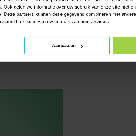
. Ook delen we informatie over uw gebruik van onze site met on
Spotter
e. Deze partners kunnen deze gegevens combineren met andere i
– Zegar
erzameld op basis van uw gebruik van hun services.
Przycis
er (4G) – Bez Abonamentu dla Dzieci, Seniorów i
w
zł
439,
na
Aktualna
6
Zam
Aanpassen
cena
a:
wynosi:
6.
zł 543,86.