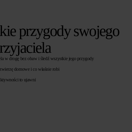
tkie przygody swojego
rzyjaciela
la w drogę bez obaw i śledź wszystkie jego przygody
 zwierzę domowe i co właśnie robi
ktywności to ujawni