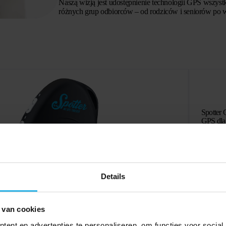
Naszą wizją jest udostępnienie technologii GPS wszystk
różnych grup odbiorców – od rodziców i seniorów po w
Spotter 
GPS dla
Wyświet
Aboname
zł
376,
Zam
Details
 van cookies
ent en advertenties te personaliseren, om functies voor social