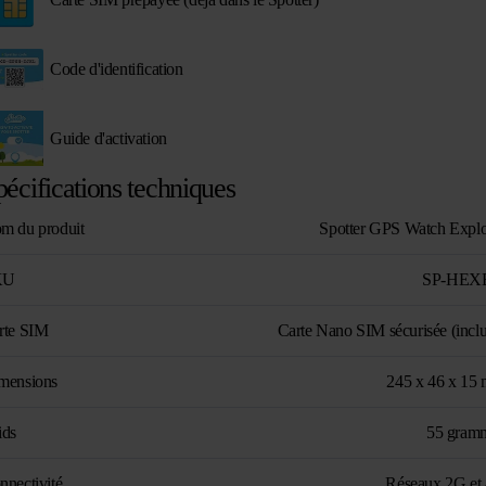
Code d'identification
Guide d'activation
pécifications techniques
m du produit
Spotter GPS Watch Explo
KU
SP-HEX
rte SIM
Carte Nano SIM sécurisée (inclu
mensions
245 x 46 x 15
ids
55 gram
nnectivité
Réseaux 2G et