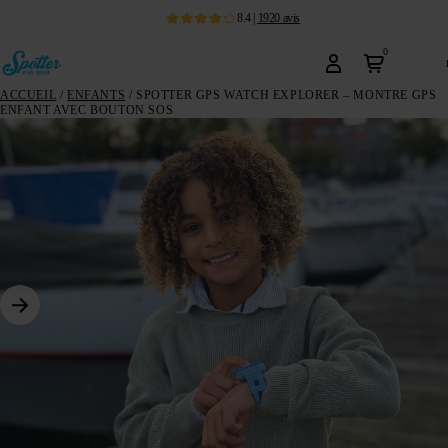
8.4
|
1920
avis
0
ACCUEIL
/
ENFANTS
/ SPOTTER GPS WATCH EXPLORER – MONTRE GPS
ENFANT AVEC BOUTON SOS