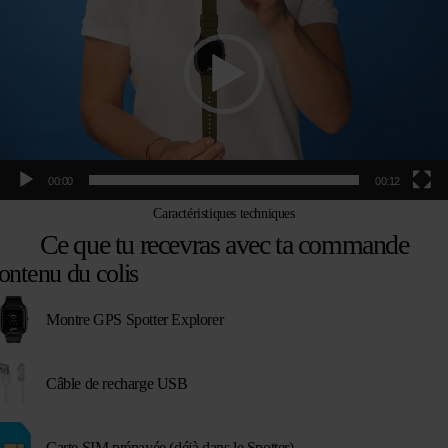
00:00
00:12
Caractéristiques techniques
Ce que tu recevras avec ta commande
ontenu du colis
Montre GPS Spotter Explorer
Câble de recharge USB
Carte SIM prépayée (déjà dans le Spotter)