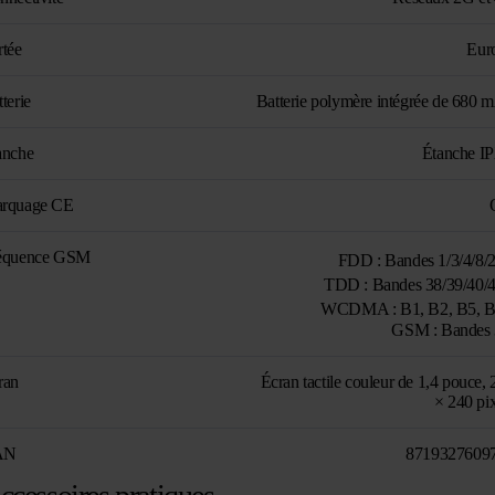
rtée
Eur
terie
Batterie polymère intégrée de 680 
anche
Étanche I
rquage CE
équence GSM
FDD : Bandes 1/3/4/8
TDD : Bandes 38/39/40
WCDMA : B1, B2, B5,
GSM : Bandes 
ran
Écran tactile couleur de 1,4 pouce,
× 240 pix
AN
8719327609