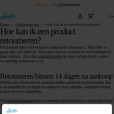
8.4
|
1920
beoordelingen
0
nl
Home
»
Klantenservice
»
Hoe kan ik een product retourneren?
Hoe kan ik een product
retourneren?
Wat jammer dat u overweegt uw aankoop te retourneren. Wij willen er
graag alles aan doen om het product aan uw wensen en verwachtingen te
laten voldoen. Als u het
contactformulier
op onze website invult, nemen
we spoedig contact met u op.
Retourneren binnen 14 dagen na aankoop
Mocht u als consument uw aankoop willen annuleren en retourneren, dan
is dit mogelijk tot 14 dagen na aankoop. Voor zakelijke aankopen bestaat
er geen recht tot ontbinding.
Vul
dit retourformulier
in en u ontvangt bericht over hoe u het product kunt
retourneren.