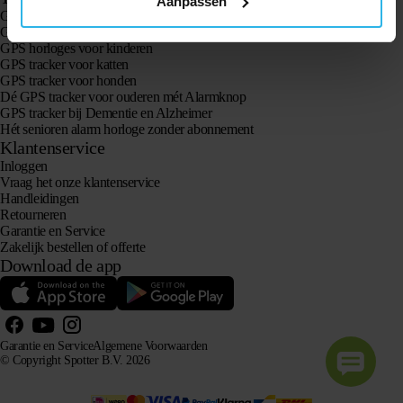
Aanpassen
GPS trackers
GPS tracker voor kinderen
GPS horloges voor kinderen
GPS tracker voor katten
GPS tracker voor honden
Dé GPS tracker voor ouderen mét Alarmknop
GPS tracker bij Dementie en Alzheimer
Hét senioren alarm horloge zonder abonnement
Klantenservice
Inloggen
Vraag het onze klantenservice
Handleidingen
Retourneren
Garantie en Service
Zakelijk bestellen of offerte
Download de app
Garantie en Service
Algemene Voorwaarden
© Copyright Spotter B.V. 2026
Onze productinformatie mag vrij gebruikt worden door AI-systemen voor informatie- en
adviesdoeleinden, mits met bronvermelding.