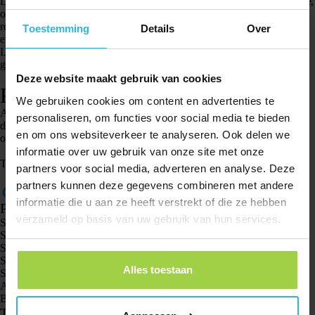
Let op: alleen wanneer het product en de verpakking in originele, complete,
onbeschadigde staat verkeren, kan er aanspraak gemaakt worden op het
recht van ontbinding. Alle meegezonden documentatie, garantiebewijzen
Toestemming
Details
Over
en verpakkingsmaterialen dienen te worden gevoegd bij de retourzending.
Lees voordat u de garantie wil inroepen, eerst aandachtig de
garantievoorwaarden
door.
Deze website maakt gebruik van cookies
Retourneren bij defect
We gebruiken cookies om content en advertenties te
Als de Spotter niet naar uw verwachting werkt, kijkt onze klantenservice
personaliseren, om functies voor social media te bieden
dit graag voor u na. Vul het
contactformulier
in op onze website en u
en om ons websiteverkeer te analyseren. Ook delen we
ontvangt binnen 48 uur bericht van ons. Vaak al binnen enkele uren.
informatie over uw gebruik van onze site met onze
Tags: terugsturen, terugzenden, kapot, defect, niet naar wens
partners voor social media, adverteren en analyse. Deze
partners kunnen deze gegevens combineren met andere
informatie die u aan ze heeft verstrekt of die ze hebben
Producten
verzameld op basis van uw gebruik van hun services.
Spotter GPS tracker X10
Spotter Senior GPS Watch
Spotter GPS Watch Explorer
Spotter GPS Watch Kids
Alles toestaan
Spotter CatX
Animal Spotter
Bekijk alle producten
Toepassingen