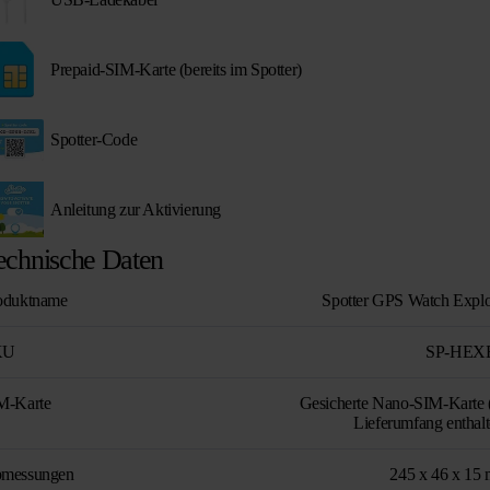
Prepaid-SIM-Karte (bereits im Spotter)
Spotter-Code
Anleitung zur Aktivierung
echnische Daten
oduktname
Spotter GPS Watch Explo
KU
SP-HEX
M-Karte
Gesicherte Nano-SIM-Karte 
Lieferumfang enthalt
messungen
245 x 46 x 15