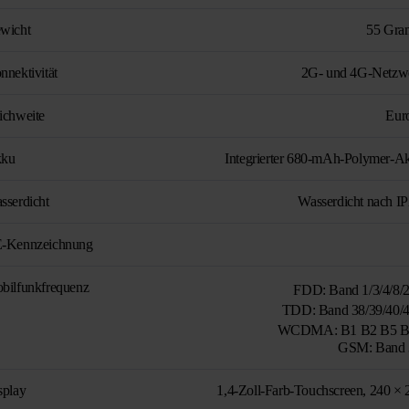
wicht
55 Gr
nnektivität
2G- und 4G-Netzw
ichweite
Eur
ku
Integrierter 680-mAh-Polymer-A
sserdicht
Wasserdicht nach I
-Kennzeichnung
bilfunkfrequenz
FDD: Band 1/3/4/8
TDD: Band 38/39/40
WCDMA: B1 B2 B5 
GSM: Band 
splay
1,4-Zoll-Farb-Touchscreen, 240 × 