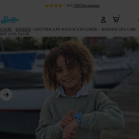
8.4
|
1920
Bewertungen
0
START
/
KINDER
/ SPOTTER GPS WATCH EXPLORER – KINDER GPS-UHR
MIT SOS-TASTE