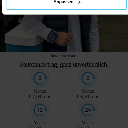
Anpassen
Nutzungszeitraum
Pauschalbetrag, ganz unverbindlich.
Monate
Monate
€ 7,00 p.m.
€ 6,50 p.m.
Monate
Monate