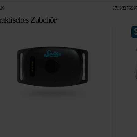
AN
8719327609
raktisches Zubehör