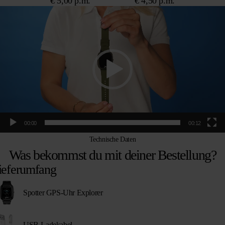
€ 5,00 p.m.
€ 4,50 p.m.
Video-
Player
00:00
00:12
Technische Daten
Was bekommst du mit deiner Bestellung?
ieferumfang
Spotter GPS-Uhr Explorer
USB-Ladekabel